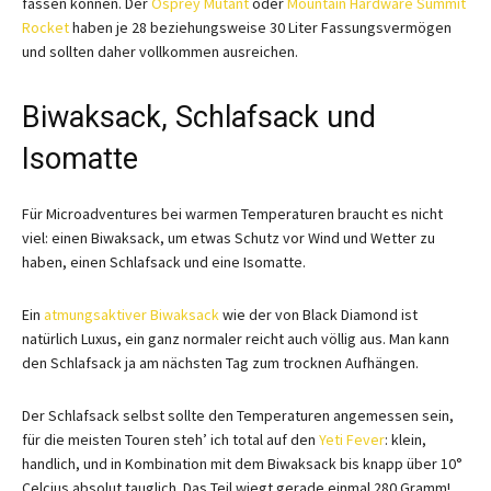
fassen können. Der
Osprey Mutant
oder
Mountain Hardware Summit
Rocket
haben je 28 beziehungsweise 30 Liter Fassungsvermögen
und sollten daher vollkommen ausreichen.
Biwaksack, Schlafsack und
Isomatte
Für Microadventures bei warmen Temperaturen braucht es nicht
viel: einen Biwaksack, um etwas Schutz vor Wind und Wetter zu
haben, einen Schlafsack und eine Isomatte.
Ein
atmungsaktiver Biwaksack
wie der von Black Diamond ist
natürlich Luxus, ein ganz normaler reicht auch völlig aus. Man kann
den Schlafsack ja am nächsten Tag zum trocknen Aufhängen.
Der Schlafsack selbst sollte den Temperaturen angemessen sein,
für die meisten Touren steh’ ich total auf den
Yeti Fever
: klein,
handlich, und in Kombination mit dem Biwaksack bis knapp über 10°
Celcius absolut tauglich. Das Teil wiegt gerade einmal 280 Gramm!