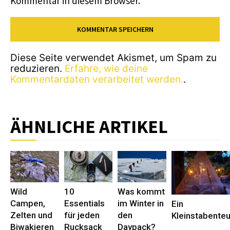
Kommentar in diesem Browser.
Diese Seite verwendet Akismet, um Spam zu
reduzieren.
Erfahre, wie deine
Kommentardaten verarbeitet werden.
.
ÄHNLICHE ARTIKEL
Wild
10
Was kommt
Campen,
Essentials
im Winter in
Ein
Zelten und
für jeden
den
Kleinstabente
Biwakieren
Rucksack
Daypack?