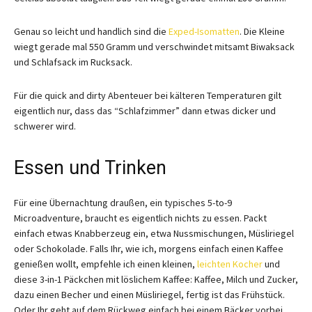
Genau so leicht und handlich sind die
Exped-Isomatten
. Die Kleine
wiegt gerade mal 550 Gramm und verschwindet mitsamt Biwaksack
und Schlafsack im Rucksack.
Für die quick and dirty Abenteuer bei kälteren Temperaturen gilt
eigentlich nur, dass das “Schlafzimmer” dann etwas dicker und
schwerer wird.
Essen und Trinken
Für eine Übernachtung draußen, ein typisches 5-to-9
Microadventure, braucht es eigentlich nichts zu essen. Packt
einfach etwas Knabberzeug ein, etwa Nussmischungen, Müsliriegel
oder Schokolade. Falls Ihr, wie ich, morgens einfach einen Kaffee
genießen wollt, empfehle ich einen kleinen,
leichten Kocher
und
diese 3-in-1 Päckchen mit löslichem Kaffee: Kaffee, Milch und Zucker,
dazu einen Becher und einen Müsliriegel, fertig ist das Frühstück.
Oder Ihr geht auf dem Rückweg einfach bei einem Bäcker vorbei.