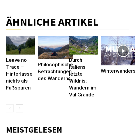
ÄHNLICHE ARTIKEL
Leave no
Durch
Philosophische
Trace –
Italiens
Winterwander
Betrachtungen
Hinterlasse
letzte
des Wanderns
nichts als
Wildnis:
Fußspuren
Wandern im
Val Grande
MEISTGELESEN