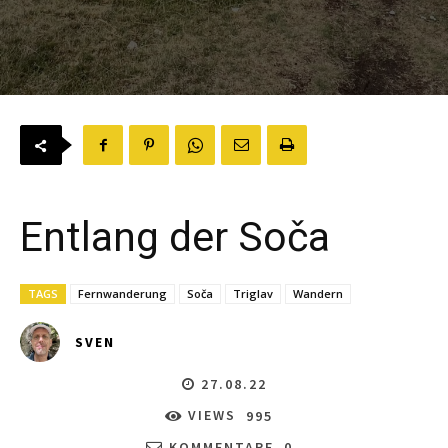
Entlang der Soča
TAGS
Fernwanderung
Soča
Triglav
Wandern
SVEN
27.08.22
VIEWS
995
KOMMENTARE
0