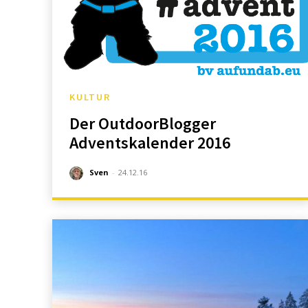
KULTUR
Der OutdoorBlogger
Adventskalender 2016
Sven
-
24.12.16