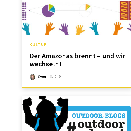
KULTUR
Der Amazonas brennt – und wir
wechseln!
Sven
-
8.10.19