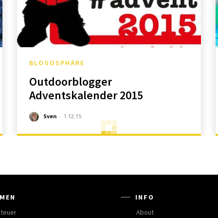
BLOGOSPHÄRE
Outdoorblogger
Adventskalender 2015
Sven
-
1.12.15
MEN
INFO
teuer
About