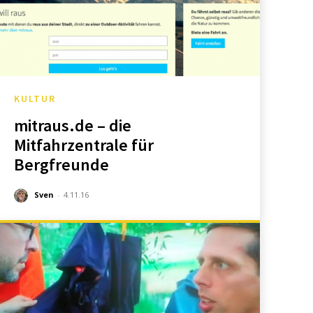
KULTUR
mitraus.de – die
Mitfahrzentrale für
Bergfreunde
Sven
-
4.11.16