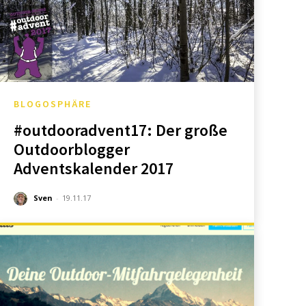
BLOGOSPHÄRE
#outdooradvent17: Der große
Outdoorblogger
Adventskalender 2017
Sven
-
19.11.17