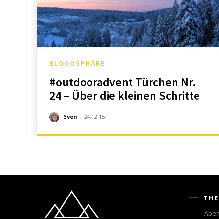
BLOGOSPHÄRE
#outdooradvent Türchen Nr.
24 – Über die kleinen Schritte
Sven
-
24.12.15
THE
Aben