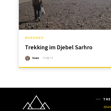
MAROKKO
Trekking im Djebel Sarhro
Sven
-
11.02.11
THE
Aben