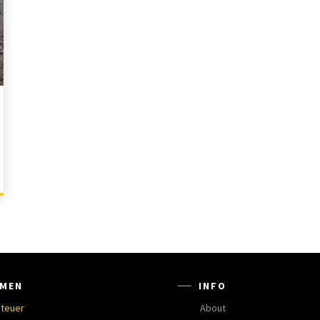
MEN
INFO
teuer
About