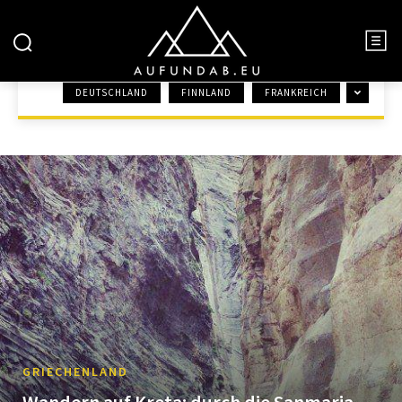
GRIECHENLAND
DEUTSCHLAND
FINNLAND
FRANKREICH
START
EUROPA
GRIECHENLAND
GRIECHENLAND