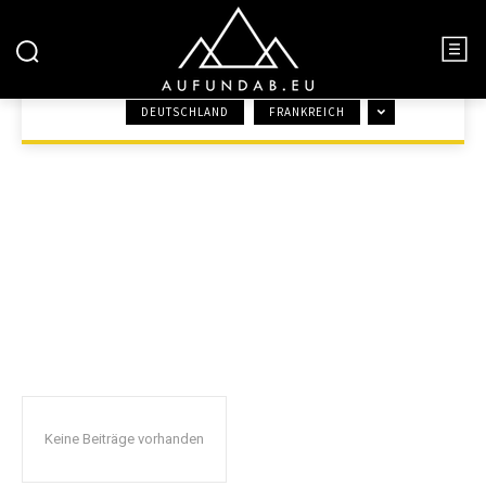
FINNLAND
DEUTSCHLAND
FRANKREICH
START
EUROPA
FINNLAND
Keine Beiträge vorhanden