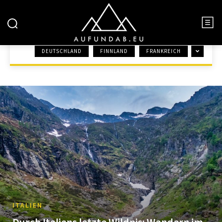
ITALIEN
DEUTSCHLAND
FINNLAND
FRANKREICH
START
EUROPA
ITALIEN
ITALIEN