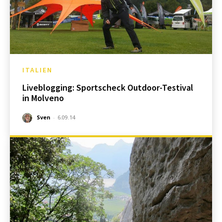
ITALIEN
Liveblogging: Sportscheck Outdoor-Testival
in Molveno
Sven
-
6.09.14