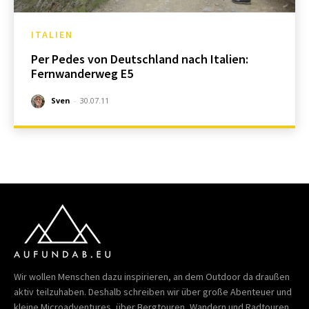
ITALIEN
Per Pedes von Deutschland nach Italien:
Fernwanderweg E5
Sven
-
30.07.11
Wir wollen Menschen dazu inspirieren, an dem Outdoor da draußen
aktiv teilzuhaben. Deshalb schreiben wir über große Abenteuer und
kleine Microadventures, über Bergtouren, Wandern und Radtouren,