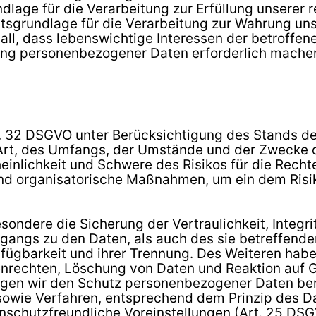
dlage für die Verarbeitung zur Erfüllung unserer r
htsgrundlage für die Verarbeitung zur Wahrung uns
n Fall, dass lebenswichtige Interessen der betroffe
ung personenbezogener Daten erforderlich machen, 
. 32 DSGVO unter Berücksichtigung des Stands der
rt, des Umfangs, der Umstände und der Zwecke d
einlichkeit und Schwere des Risikos für die Rechte
und organisatorische Maßnahmen, um ein dem Ris
ndere die Sicherung der Vertraulichkeit, Integri
gangs zu den Daten, als auch des sie betreffenden
fügbarkeit und ihrer Trennung. Des Weiteren haben
nrechten, Löschung von Daten und Reaktion auf 
igen wir den Schutz personenbezogener Daten bere
sowie Verfahren, entsprechend dem Prinzip des D
nschutzfreundliche Voreinstellungen (Art. 25 DSG