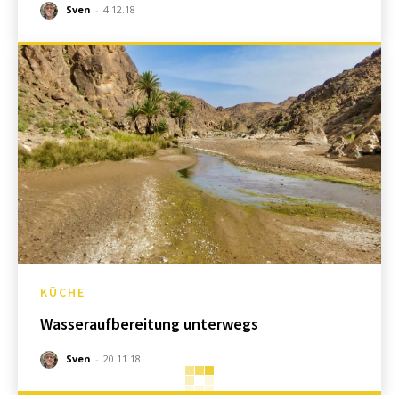
Sven
-
4.12.18
KÜCHE
Wasseraufbereitung unterwegs
Sven
-
20.11.18