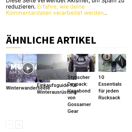
Diese Seite verwendet Akismet, um Spam zu
reduzieren.
Erfahre, wie deine
Kommentardaten verarbeitet werden.
.
ÄHNLICHE ARTIKEL
Stylischer
10
Daypack:
Essentials
Einkaufsguide für
Winterwanderseele
Vagabond
für jeden
Winterausrüstung
von
Rucksack
Gossamer
Gear