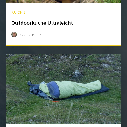
KÜCHE
Outdoorküche Ultraleicht
Sven
-
15.05.19