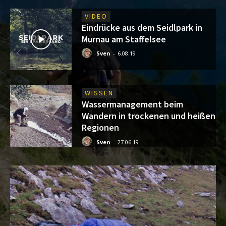
VIDEO
Eindrücke aus dem Seidlpark in
Murnau am Staffelsee
Sven
-
6.08.19
WISSEN
Wassermanagement beim
Wandern in trockenen und heißen
Regionen
Sven
-
27.06.19