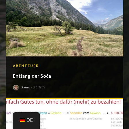
ABENTEUER
Entlang der Soča
Sven
-
27.08.22
DE