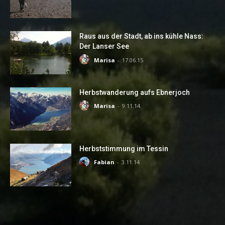
Raus aus der Stadt, ab ins kühle Nass:
Der Lanser See
Marisa
-
17.06.15
Herbstwanderung aufs Ebnerjoch
Marisa
-
9.11.14
Herbststimmung im Tessin
Fabian
-
3.11.14