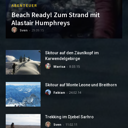
ABENTEUER
Beach Ready! Zum Strand mit
Alastair Humphreys
Sven
-
29.09.15
Skitour auf den Zäunlkopf im
Karwendelgebirge
Marisa
-
8.03.15
Skitour auf Monte Leone und Breithorn
Fabian
-
24.02.14
Trekking im Djebel Sarhro
Sven
-
11.02.11