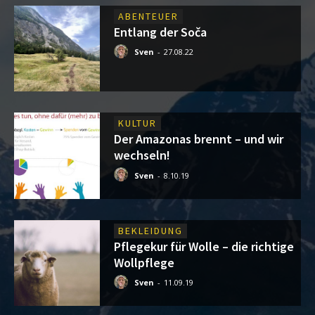
ABENTEUER
Entlang der Soča
Sven
-
27.08.22
KULTUR
Der Amazonas brennt – und wir
wechseln!
Sven
-
8.10.19
BEKLEIDUNG
Pflegekur für Wolle – die richtige
Wollpflege
Sven
-
11.09.19