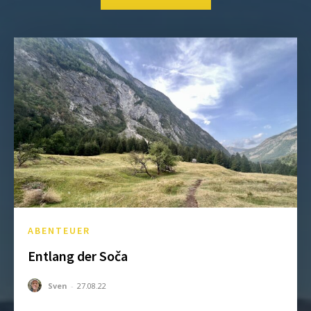
ABENTEUER
Entlang der Soča
Sven
-
27.08.22