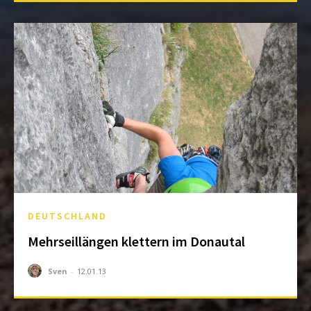
DEUTSCHLAND
Mehrseillängen klettern im Donautal
Sven
-
12.01.13