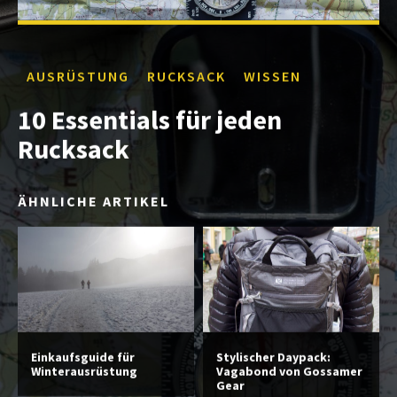
AUSRÜSTUNG
RUCKSACK
WISSEN
10 Essentials für jeden
Rucksack
ÄHNLICHE ARTIKEL
Einkaufsguide für
Stylischer Daypack:
Winterausrüstung
Vagabond von Gossamer
Gear