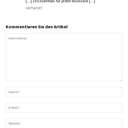
[…] 10 Essentials für jeden Rucksack […]
ANTWORT
Kommentieren Sie den Artikel
Kommentar:
N
E-
Ma
We