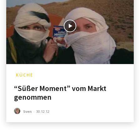
KÜCHE
“Süßer Moment” vom Markt
genommen
Sven
-
30.12.12