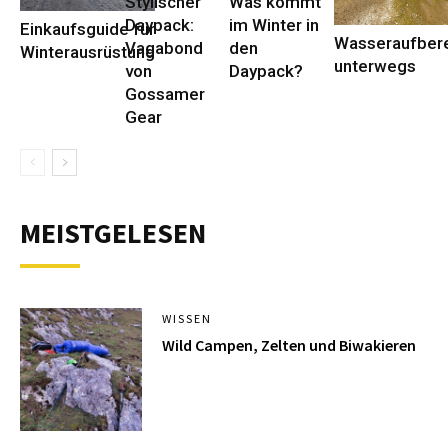
Stylischer
Was kommt
Daypack:
im Winter in
Einkaufsguide für
Wasseraufbere
Vagabond
den
Winterausrüstung
unterwegs
von
Daypack?
Gossamer
Gear
MEISTGELESEN
WISSEN
Wild Campen, Zelten und Biwakieren