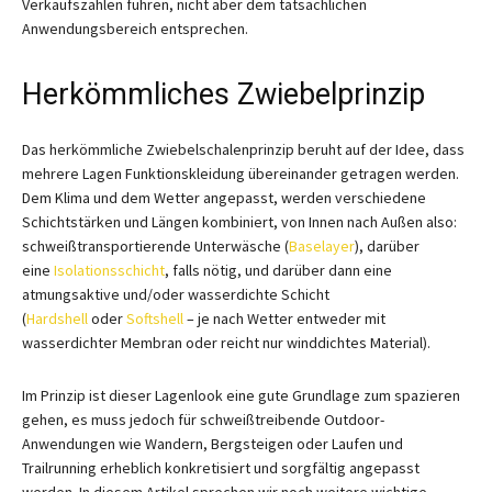
Verkaufszahlen führen, nicht aber dem tatsächlichen
Anwendungsbereich entsprechen.
Herkömmliches Zwiebelprinzip
Das herkömmliche Zwiebelschalenprinzip beruht auf der Idee, dass
mehrere Lagen Funktionskleidung übereinander getragen werden.
Dem Klima und dem Wetter angepasst, werden verschiedene
Schichtstärken und Längen kombiniert, von Innen nach Außen also:
schweißtransportierende Unterwäsche (
Baselayer
), darüber
eine
Isolationsschicht
, falls nötig, und darüber dann eine
atmungsaktive und/oder wasserdichte Schicht
(
Hardshell
oder
Softshell
– je nach Wetter entweder mit
wasserdichter Membran oder reicht nur winddichtes Material).
Im Prinzip ist dieser Lagenlook eine gute Grundlage zum spazieren
gehen, es muss jedoch für schweißtreibende Outdoor-
Anwendungen wie Wandern, Bergsteigen oder Laufen und
Trailrunning erheblich konkretisiert und sorgfältig angepasst
werden. In diesem Artikel sprechen wir noch weitere wichtige