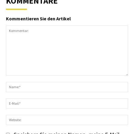
KOMMENTARE
Kommentieren Sie den Artikel
Kommentar:
N
E-
Ma
We