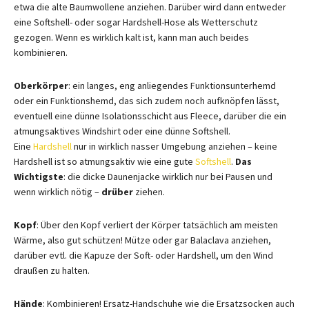
etwa die alte Baumwollene anziehen. Darüber wird dann entweder
eine Softshell- oder sogar Hardshell-Hose als Wetterschutz
gezogen. Wenn es wirklich kalt ist, kann man auch beides
kombinieren.
Oberkörper
: ein langes, eng anliegendes Funktionsunterhemd
oder ein Funktionshemd, das sich zudem noch aufknöpfen lässt,
eventuell eine dünne Isolationsschicht aus Fleece, darüber die ein
atmungsaktives Windshirt oder eine dünne Softshell.
Eine
Hardshell
nur in wirklich nasser Umgebung anziehen – keine
Hardshell ist so atmungsaktiv wie eine gute
Softshell
.
Das
Wichtigste
: die dicke Daunenjacke wirklich nur bei Pausen und
wenn wirklich nötig –
drüber
ziehen.
Kopf
: Über den Kopf verliert der Körper tatsächlich am meisten
Wärme, also gut schützen! Mütze oder gar Balaclava anziehen,
darüber evtl. die Kapuze der Soft- oder Hardshell, um den Wind
draußen zu halten.
Hände
: Kombinieren! Ersatz-Handschuhe wie die Ersatzsocken auch