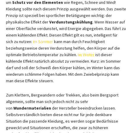
um
Schutz vor den Elementen
wie Regen, Schnee und Wind!
Kleidung sollte nach diesem Prinzip ausgewählt werden. Das zweite
Prinzip ist speziell bei sportlicher Betätigungen wichtig: der
physikalische Effekt der
Verdunstungskühlung
. Wenn Wasser auf
einer Oberfläche verdunstet, wird Energie abgegeben. Das führt zu
einem kühlenden Effekt. Diesen Effekt gilt es nun, intelligent für
sich zu nutzen:
im Sommer
kann man durch Feuchtigkeit
beziehungsweise deren Verdunstung helfen, den Körper auf die
optimale Betriebstemperatur zu kühlen.
Im Winter
ist dieser
kühlende Effekt natürlich absolut zu vermeiden. Kurz: im Sommer
darf und soll der Schweiß den Körper kühlen, im Winter kann das
wiederum schlimme Folgen haben. Mit dem Zwiebelprinzip kann
man diese Effekte steuern.
Zum Klettern, Bergwandern oder Trekken, also beim Bergsport
allgemein, sollte man sich jedoch nicht zu sehr
von
Wundermaterialien
der Hersteller beeindrucken lassen.
Selbstverständlich bieten diese nicht nur für jede denkbare
Situation die passende Kleidung, es werden sogar Bedürfnisse
geweckt und Situationen erschaffen, die zwar zu höheren