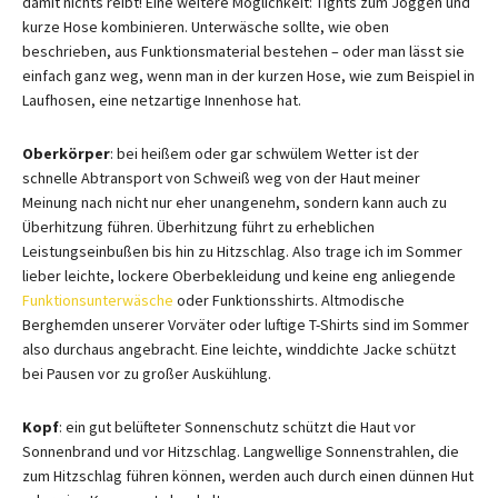
damit nichts reibt! Eine weitere Möglichkeit: Tights zum Joggen und
kurze Hose kombinieren. Unterwäsche sollte, wie oben
beschrieben, aus Funktionsmaterial bestehen – oder man lässt sie
einfach ganz weg, wenn man in der kurzen Hose, wie zum Beispiel in
Laufhosen, eine netzartige Innenhose hat.
Oberkörper
: bei heißem oder gar schwülem Wetter ist der
schnelle Abtransport von Schweiß weg von der Haut meiner
Meinung nach nicht nur eher unangenehm, sondern kann auch zu
Überhitzung führen. Überhitzung führt zu erheblichen
Leistungseinbußen bis hin zu Hitzschlag. Also trage ich im Sommer
lieber leichte, lockere Oberbekleidung und keine eng anliegende
Funktionsunterwäsche
oder Funktionsshirts. Altmodische
Berghemden unserer Vorväter oder luftige T-Shirts sind im Sommer
also durchaus angebracht. Eine leichte, winddichte Jacke schützt
bei Pausen vor zu großer Auskühlung.
Kopf
: ein gut belüfteter Sonnenschutz schützt die Haut vor
Sonnenbrand und vor Hitzschlag. Langwellige Sonnenstrahlen, die
zum Hitzschlag führen können, werden auch durch einen dünnen Hut