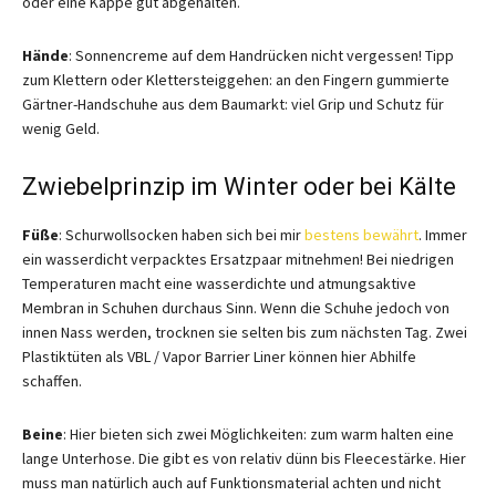
oder eine Kappe gut abgehalten.
Hände
: Sonnencreme auf dem Handrücken nicht vergessen! Tipp
zum Klettern oder Klettersteiggehen: an den Fingern gummierte
Gärtner-Handschuhe aus dem Baumarkt: viel Grip und Schutz für
wenig Geld.
Zwiebelprinzip im Winter oder bei Kälte
Füße
: Schurwollsocken haben sich bei mir
bestens bewährt
. Immer
ein wasserdicht verpacktes Ersatzpaar mitnehmen! Bei niedrigen
Temperaturen macht eine wasserdichte und atmungsaktive
Membran in Schuhen durchaus Sinn. Wenn die Schuhe jedoch von
innen Nass werden, trocknen sie selten bis zum nächsten Tag. Zwei
Plastiktüten als VBL / Vapor Barrier Liner können hier Abhilfe
schaffen.
Beine
: Hier bieten sich zwei Möglichkeiten: zum warm halten eine
lange Unterhose. Die gibt es von relativ dünn bis Fleecestärke. Hier
muss man natürlich auch auf Funktionsmaterial achten und nicht