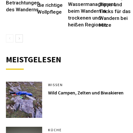
Betrachtungen
Wassermanagement
Tipps und
die richtige
des Wanderns
beim Wandern in
Tricks für das
Wollpflege
trockenen und
Wandern bei
heißen Regionen
Hitze
MEISTGELESEN
WISSEN
Wild Campen, Zelten und Biwakieren
KÜCHE