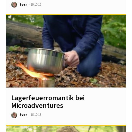
Sven
-
16.10.15
Lagerfeuerromantik bei
Microadventures
Sven
-
16.10.15