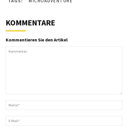
TAGS:
MICROADVENTURE
KOMMENTARE
Kommentieren Sie den Artikel
Kommentar:
N
E-
Ma