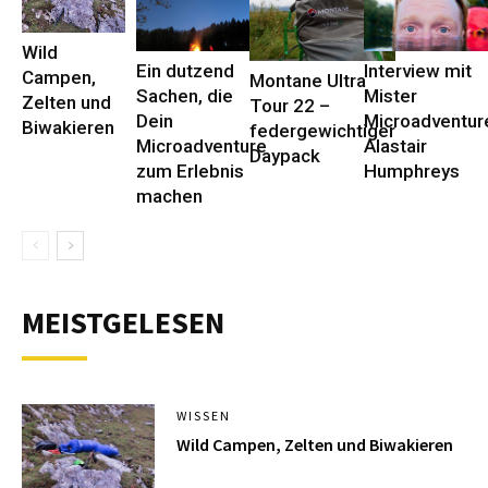
Wild
Ein dutzend
Interview mit
Campen,
Montane Ultra
Sachen, die
Mister
Zelten und
Tour 22 –
Dein
Microadventur
Biwakieren
federgewichtiger
Microadventure
Alastair
Daypack
zum Erlebnis
Humphreys
machen
MEISTGELESEN
WISSEN
Wild Campen, Zelten und Biwakieren