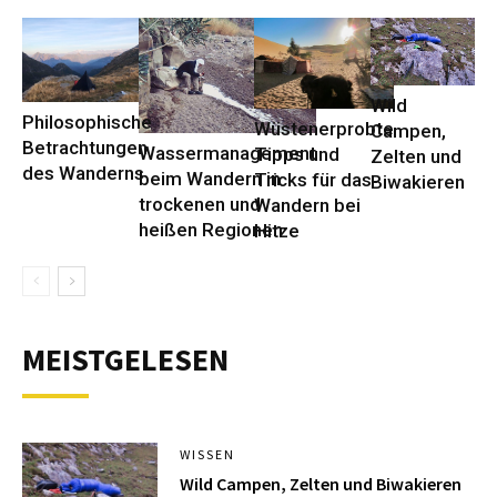
Wild
Philosophische
Wüstenerprobte
Campen,
Betrachtungen
Wassermanagement
Tipps und
Zelten und
des Wanderns
beim Wandern in
Tricks für das
Biwakieren
trockenen und
Wandern bei
heißen Regionen
Hitze
MEISTGELESEN
WISSEN
Wild Campen, Zelten und Biwakieren