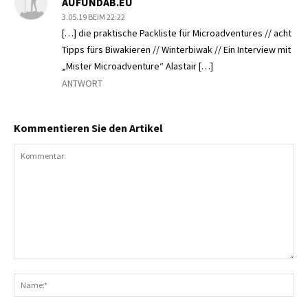
AUFUNDAB.EU
3.05.19 BEIM 22:22
[…] die praktische Packliste für Microadventures // acht
Tipps fürs Biwakieren // Winterbiwak // Ein Interview mit
„Mister Microadventure“ Alastair […]
ANTWORT
Kommentieren Sie den Artikel
Kommentar:
N