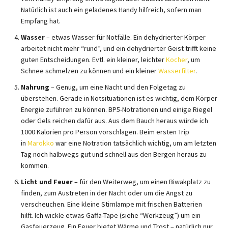
Natürlich ist auch ein geladenes Handy hilfreich, sofern man
Empfang hat.
Wasser
– etwas Wasser für Notfälle. Ein dehydrierter Körper
arbeitet nicht mehr “rund”, und ein dehydrierter Geist trifft keine
guten Entscheidungen. Evtl. ein kleiner, leichter
Kocher
, um
Schnee schmelzen zu können und ein kleiner
Wasserfilter
.
Nahrung
– Genug, um eine Nacht und den Folgetag zu
überstehen. Gerade in Notsituationen ist es wichtig, dem Körper
Energie zuführen zu können. BP5-Notrationen und einige Riegel
oder Gels reichen dafür aus. Aus dem Bauch heraus würde ich
1000 Kalorien pro Person vorschlagen. Beim ersten Trip
in
Marokko
war eine Notration tatsächlich wichtig, um am letzten
Tag noch halbwegs gut und schnell aus den Bergen heraus zu
kommen.
Licht
und Feuer
– für den Weiterweg, um einen Biwakplatz zu
finden, zum Austreten in der Nacht oder um die Angst zu
verscheuchen. Eine kleine Stirnlampe mit frischen Batterien
hilft. Ich wickle etwas Gaffa-Tape (siehe “Werkzeug”) um ein
Gasfeuerzeug. Ein Feuer bietet Wärme und Trost – natürlich nur