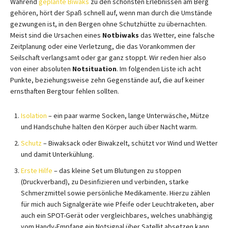
Während
geplante Biwaks
zu den schönsten Erlebnissen am Berg
gehören, hört der Spaß schnell auf, wenn man durch die Umstände
gezwungen ist, in den Bergen ohne Schutzhütte zu übernachten.
Meist sind die Ursachen eines
Notbiwaks
das Wetter, eine falsche
Zeitplanung oder eine Verletzung, die das Vorankommen der
Seilschaft verlangsamt oder gar ganz stoppt. Wir reden hier also
von einer absoluten
Notsituation
. Im folgenden Liste ich acht
Punkte, beziehungsweise zehn Gegenstände auf, die auf keiner
ernsthaften Bergtour fehlen sollten.
Isolation
– ein paar warme Socken, lange Unterwäsche, Mütze
und Handschuhe halten den Körper auch über Nacht warm.
Schutz
– Biwaksack oder Biwakzelt, schützt vor Wind und Wetter
und damit Unterkühlung.
Erste Hilfe
– das kleine Set um Blutungen zu stoppen
(Druckverband), zu Desinfizieren und verbinden, starke
Schmerzmittel sowie persönliche Medikamente. Hierzu zählen
für mich auch Signalgeräte wie Pfeife oder Leuchtraketen, aber
auch ein SPOT-Gerät oder vergleichbares, welches unabhängig
vom Handy-Empfang ein Notsignal über Satellit absetzen kann.