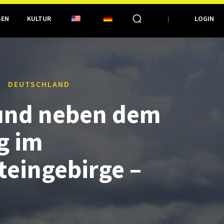
SEN
KULTUR
LOGIN
DEUTSCHLAND
und neben dem
g im
teingebirge –