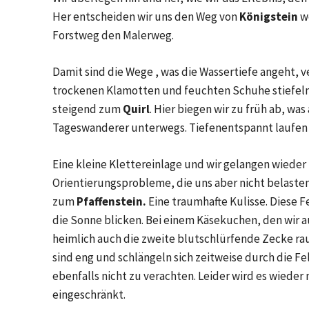
Her entscheiden wir uns den Weg von
Königstein
w
Forstweg den Malerweg.
Damit sind die Wege , was die Wassertiefe angeht, 
trockenen Klamotten und feuchten Schuhe stiefeln 
steigend zum
Quirl
. Hier biegen wir zu früh ab, was
Tageswanderer unterwegs. Tiefenentspannt laufen
Eine kleine Klettereinlage und wir gelangen wiede
Orientierungsprobleme, die uns aber nicht belasten
zum
Pfaffenstein.
Eine traumhafte Kulisse. Diese 
die Sonne blicken. Bei einem Käsekuchen, den wir a
heimlich auch die zweite blutschlürfende Zecke rau
sind eng und schlängeln sich zeitweise durch die Fe
ebenfalls nicht zu verachten. Leider wird es wiede
eingeschränkt.