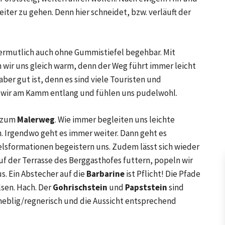
eiter zu gehen. Denn hier schneidet, bzw. verläuft der
vermutlich auch ohne Gummistiefel begehbar. Mit
wir uns gleich warm, denn der Weg führt immer leicht
 aber gut ist, denn es sind viele Touristen und
 wir am Kamm entlang und fühlen uns pudelwohl.
r zum
Malerweg
. Wie immer begleiten uns leichte
. Irgendwo geht es immer weiter. Dann geht es
Felsformationen begeistern uns. Zudem lässt sich wieder
uf der Terrasse des Berggasthofes futtern, popeln wir
s. Ein Abstecher auf die
Barbarine
ist Pflicht! Die Pfade
lsen. Hach. Der
Gohrischstein
und
Papststein
sind
r neblig/regnerisch und die Aussicht entsprechend