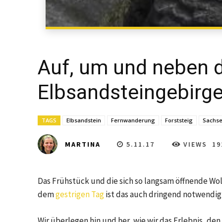
Auf, um und neben 
Elbsandsteingebirge
TAGS
Elbsandstein
Fernwanderung
Forststeig
Sachs
5.11.17
VIEWS
19
MARTINA
Das Frühstück und die sich so langsam öffnende W
dem
gestrigen Tag
ist das auch dringend notwendig
Wir überlegen hin und her, wie wir das Erlebnis, de