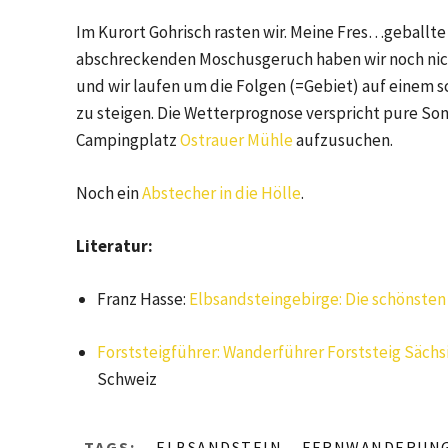
Im Kurort Gohrisch rasten wir. Meine Fres…geballt
abschreckenden Moschusgeruch haben wir noch nicht
und wir laufen um die Folgen (=Gebiet) auf einem
zu steigen. Die Wetterprognose verspricht pure Son
Campingplatz
Ostrauer Mühle
aufzusuchen.
Noch ein
Abstecher in die Hölle
.
Literatur:
Franz Hasse:
Elbsandsteingebirge: Die schönste
Forststeigführer: Wanderführer Forststeig Säch
Schweiz
TAGS:
ELBSANDSTEIN
FERNWANDERUN