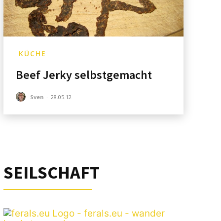
KÜCHE
Beef Jerky selbstgemacht
Sven
-
28.05.12
SEILSCHAFT