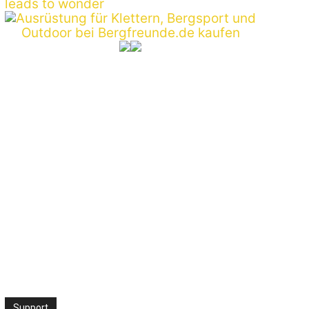
:*
ite:
Support