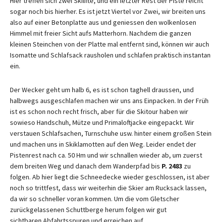
Hier treffen sich zwei Skilifte, und ein letzter Rest der Piste reicht
sogar noch bis hierher. Es ist jetzt Viertel vor Zwei, wir breiten uns
also auf einer Betonplatte aus und geniessen den wolkenlosen
Himmel mit freier Sicht aufs Matterhorn. Nachdem die ganzen
kleinen Steinchen von der Platte mal entfernt sind, können wir auch
Isomatte und Schlafsack rausholen und schlafen praktisch instantan
ein.
Der Wecker geht um halb 6, es ist schon taghell draussen, und
halbwegs ausgeschlafen machen wir uns ans Einpacken. In der Früh
ist es schon noch recht frisch, aber für die Skitour haben wir
sowieso Handschuh, Mütze und Primaloftjacke eingepackt. Wir
verstauen Schlafsachen, Turnschuhe usw. hinter einem großen Stein
und machen uns in Skiklamotten auf den Weg. Leider endet der
Pistenrest nach ca. 50 Hm und wir schnallen wieder ab, um zuerst
dem breiten Weg und danach dem Wanderpfad bis
P. 2483
zu
folgen. Ab hier liegt die Schneedecke wieder geschlossen, ist aber
noch so trittfest, dass wir weiterhin die Skier am Rucksack lassen,
da wir so schneller voran kommen. Um die vom Gletscher
zurückgelassenen Schuttberge herum folgen wir gut
sichtbaren Abfahrtsspuren und erreichen auf