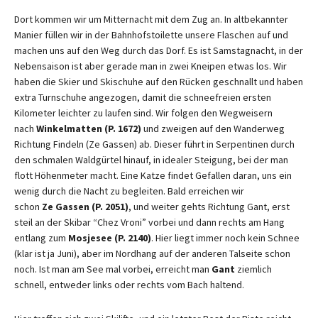
Dort kommen wir um Mitternacht mit dem Zug an. In altbekannter
Manier füllen wir in der Bahnhofstoilette unsere Flaschen auf und
machen uns auf den Weg durch das Dorf. Es ist Samstagnacht, in der
Nebensaison ist aber gerade man in zwei Kneipen etwas los. Wir
haben die Skier und Skischuhe auf den Rücken geschnallt und haben
extra Turnschuhe angezogen, damit die schneefreien ersten
Kilometer leichter zu laufen sind. Wir folgen den Wegweisern
nach
Winkelmatten (P. 1672)
und zweigen auf den Wanderweg
Richtung Findeln (Ze Gassen) ab. Dieser führt in Serpentinen durch
den schmalen Waldgürtel hinauf, in idealer Steigung, bei der man
flott Höhenmeter macht. Eine Katze findet Gefallen daran, uns ein
wenig durch die Nacht zu begleiten. Bald erreichen wir
schon
Ze Gassen (P. 2051)
, und weiter gehts Richtung Gant, erst
steil an der Skibar “Chez Vroni” vorbei und dann rechts am Hang
entlang zum
Mosjesee (P. 2140)
. Hier liegt immer noch kein Schnee
(klar ist ja Juni), aber im Nordhang auf der anderen Talseite schon
noch. Ist man am See mal vorbei, erreicht man
Gant
ziemlich
schnell, entweder links oder rechts vom Bach haltend.