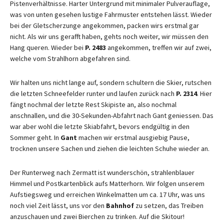
Pistenverhältnisse. Harter Untergrund mit minimaler Pulverauflage,
was von unten gesehen lustige Fahrmuster entstehen lässt. Wieder
bei der Gletscherzunge angekommen, packen wirs erstmal gar
nicht. Als wir uns gerafft haben, gehts noch weiter, wir müssen den
Hang queren. Wieder bei
P. 2483
angekommen, treffen wir auf zwei,
welche vom Strahlhorn abgefahren sind.
Wir halten uns nicht lange auf, sondern schultern die Skier, rutschen
die letzten Schneefelder runter und laufen zurück nach
P. 2314
. Hier
fängt nochmal der letzte Rest Skipiste an, also nochmal
anschnallen, und die 30-Sekunden-Abfahrt nach Gant geniessen. Das
war aber wohl die letzte Skiabfahrt, bevors endgültig in den
Sommer geht. In
Gant
machen wir erstmal ausgiebig Pause,
trocknen unsere Sachen und ziehen die leichten Schuhe wieder an.
Der Runterweg nach Zermatt ist wunderschön, strahlenblauer
Himmel und Postkartenblick aufs Matterhorn. Wir folgen unserem
Aufstiegsweg und erreichen Winkelmatten um ca. 17 Uhr, was uns
noch viel Zeit lässt, uns vor den
Bahnhof
zu setzen, das Treiben
anzuschauen und zwei Bierchen zu trinken. Auf die Skitour!