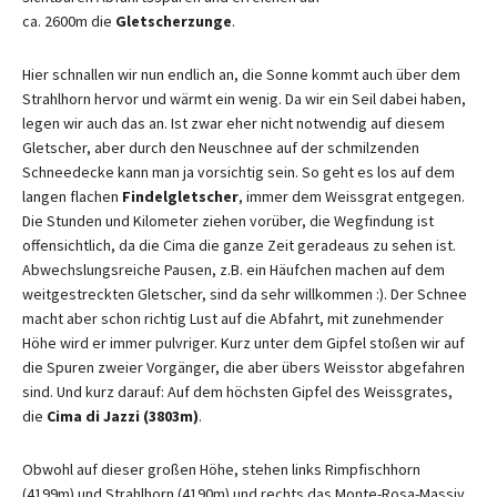
ca. 2600m die
Gletscherzunge
.
Hier schnallen wir nun endlich an, die Sonne kommt auch über dem
Strahlhorn hervor und wärmt ein wenig. Da wir ein Seil dabei haben,
legen wir auch das an. Ist zwar eher nicht notwendig auf diesem
Gletscher, aber durch den Neuschnee auf der schmilzenden
Schneedecke kann man ja vorsichtig sein. So geht es los auf dem
langen flachen
Findelgletscher
, immer dem Weissgrat entgegen.
Die Stunden und Kilometer ziehen vorüber, die Wegfindung ist
offensichtlich, da die Cima die ganze Zeit geradeaus zu sehen ist.
Abwechslungsreiche Pausen, z.B. ein Häufchen machen auf dem
weitgestreckten Gletscher, sind da sehr willkommen :). Der Schnee
macht aber schon richtig Lust auf die Abfahrt, mit zunehmender
Höhe wird er immer pulvriger. Kurz unter dem Gipfel stoßen wir auf
die Spuren zweier Vorgänger, die aber übers Weisstor abgefahren
sind. Und kurz darauf: Auf dem höchsten Gipfel des Weissgrates,
die
Cima di Jazzi (3803m)
.
Obwohl auf dieser großen Höhe, stehen links Rimpfischhorn
(4199m) und Strahlhorn (4190m) und rechts das Monte-Rosa-Massiv