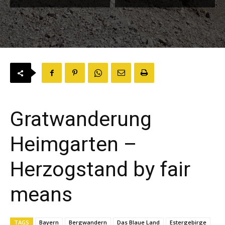
Gratwanderung
Heimgarten –
Herzogstand by fair
means
TAGS
Bayern
Bergwandern
Das Blaue Land
Estergebirge