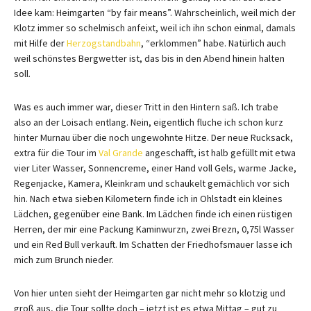
Idee kam: Heimgarten “by fair means”. Wahrscheinlich, weil mich der
Klotz immer so schelmisch anfeixt, weil ich ihn schon einmal, damals
mit Hilfe der
Herzogstandbahn
, “erklommen” habe. Natürlich auch
weil schönstes Bergwetter ist, das bis in den Abend hinein halten
soll.
Was es auch immer war, dieser Tritt in den Hintern saß. Ich trabe
also an der Loisach entlang. Nein, eigentlich fluche ich schon kurz
hinter Murnau über die noch ungewohnte Hitze. Der neue Rucksack,
extra für die Tour im
Val Grande
angeschafft, ist halb gefüllt mit etwa
vier Liter Wasser, Sonnencreme, einer Hand voll Gels, warme Jacke,
Regenjacke, Kamera, Kleinkram und schaukelt gemächlich vor sich
hin. Nach etwa sieben Kilometern finde ich in Ohlstadt ein kleines
Lädchen, gegenüber eine Bank. Im Lädchen finde ich einen rüstigen
Herren, der mir eine Packung Kaminwurzn, zwei Brezn, 0,75l Wasser
und ein Red Bull verkauft. Im Schatten der Friedhofsmauer lasse ich
mich zum Brunch nieder.
Von hier unten sieht der Heimgarten gar nicht mehr so klotzig und
groß aus, die Tour sollte doch – jetzt ist es etwa Mittag – gut zu