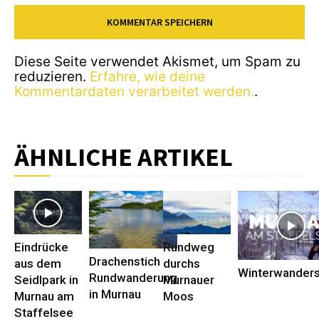
Diese Seite verwendet Akismet, um Spam zu
reduzieren.
Erfahre, wie deine
Kommentardaten verarbeitet werden.
.
ÄHNLICHE ARTIKEL
Eindrücke
Rundweg
Drachenstich
aus dem
durchs
Winterwander
Rundwanderung
Seidlpark in
Murnauer
in Murnau
Murnau am
Moos
Staffelsee