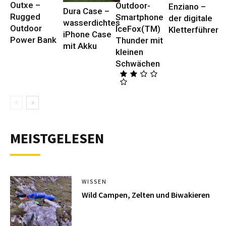
Outxe –
Outdoor-
Enziano –
Dura Case –
Rugged
Smartphone
der digitale
wasserdichtes
Outdoor
IceFox(TM)
Kletterführer
iPhone Case
Power Bank
Thunder mit
mit Akku
kleinen
Schwächen
MEISTGELESEN
WISSEN
Wild Campen, Zelten und Biwakieren