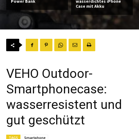
Power Bank
wasserdichtes iPhone
Case mit Akku
VEHO Outdoor-
Smartphonecase:
wasserresistent und
gut geschützt
TAGS
Smartphone