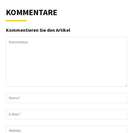
KOMMENTARE
Kommentieren Sie den Artikel
Kommentar:
N
E-
Ma
We