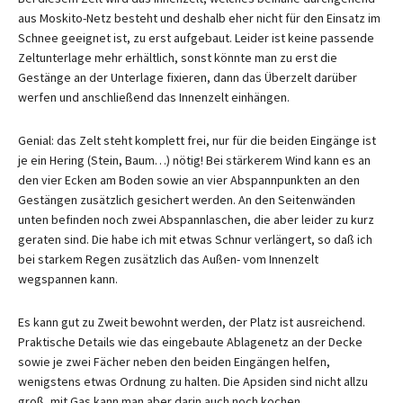
aus Moskito-Netz besteht und deshalb eher nicht für den Einsatz im
Schnee geeignet ist, zu erst aufgebaut. Leider ist keine passende
Zeltunterlage mehr erhältlich, sonst könnte man zu erst die
Gestänge an der Unterlage fixieren, dann das Überzelt darüber
werfen und anschließend das Innenzelt einhängen.
Genial: das Zelt steht komplett frei, nur für die beiden Eingänge ist
je ein Hering (Stein, Baum…) nötig! Bei stärkerem Wind kann es an
den vier Ecken am Boden sowie an vier Abspannpunkten an den
Gestängen zusätzlich gesichert werden. An den Seitenwänden
unten befinden noch zwei Abspannlaschen, die aber leider zu kurz
geraten sind. Die habe ich mit etwas Schnur verlängert, so daß ich
bei starkem Regen zusätzlich das Außen- vom Innenzelt
wegspannen kann.
Es kann gut zu Zweit bewohnt werden, der Platz ist ausreichend.
Praktische Details wie das eingebaute Ablagenetz an der Decke
sowie je zwei Fächer neben den beiden Eingängen helfen,
wenigstens etwas Ordnung zu halten. Die Apsiden sind nicht allzu
groß, mit Gas kann man aber darin auch noch kochen.