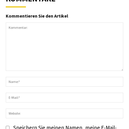
Kommentieren Sie den Artikel
Kommentar:
N
E-
Ma
We
Speichern Sie meinen Namen, meine E-Mail-