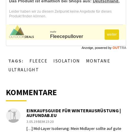
Das Produkt ist erhältlich bei Shops aus:
Deutschland
,
Leider haben wir zu diesem Zeitpunkt keine Angebote für dieses
Produkt finden können.
mehr
weiter
Fleecepullover
Anzeige, powered by
OUT
TRA
TAGS:
FLEECE
ISOLATION
MONTANE
ULTRALIGHT
KOMMENTARE
EINKAUFSGUIDE FÜR WINTERAUSRÜSTUNG |
AUFUNDAB.EU
3.05.19 BEIM 23:20
[…] Mid-Layer Isolierung: Mein Midlayer sollte auf gute