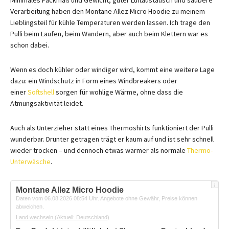
Minimales Packmaß und Gewicht, guter Luftaustausch und saubere
Verarbeitung haben den Montane Allez Micro Hoodie zu meinem
Lieblingsteil für kühle Temperaturen werden lassen. Ich trage den
Pulli beim Laufen, beim Wandern, aber auch beim Klettern war es
schon dabei.
Wenn es doch kühler oder windiger wird, kommt eine weitere Lage
dazu: ein Windschutz in Form eines Windbreakers oder
einer
Softshell
sorgen für wohlige Wärme, ohne dass die
Atmungsaktivität leidet.
Auch als Unterzieher statt eines Thermoshirts funktioniert der Pulli
wunderbar. Drunter getragen trägt er kaum auf und ist sehr schnell
wieder trocken – und dennoch etwas wärmer als normale
Thermo-
Unterwäsche
.
i
Montane Allez Micro Hoodie
Daten vom 06.08.2026 08:54 Uhr. Angebote ohne Gewähr, Preise können
abweichen.
Land wechseln
(Aktuell: Deutschland)