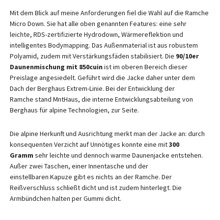
Mit dem Blick auf meine Anforderungen fiel die Wahl auf die Ramche
Micro Down. Sie hat alle oben genannten Features: eine sehr
leichte, RDS-zertifizierte Hydrodown, Wärmereflektion und
intelligentes Bodymapping. Das Außenmaterial ist aus robustem
Polyamid, zudem mit Verstärkungsfäden stabilisiert. Die
90/10er
Daunenmischung mit 850cuin
ist im oberen Bereich dieser
Preislage angesiedelt. Geführt wird die Jacke daher unter dem
Dach der Berghaus Extrem-Linie. Bei der Entwicklung der
Ramche stand MntHaus, die interne Entwicklungsabteilung von
Berghaus für alpine Technologien, zur Seite.
Die alpine Herkunft und Ausrichtung merkt man der Jacke an: durch
konsequenten Verzicht auf Unnötiges konnte eine mit
300
Gramm
sehr leichte und dennoch warme Daunenjacke entstehen.
Außer zwei Taschen, einer Innentasche und der
einstellbaren Kapuze gibt es nichts an der Ramche. Der
Reißverschluss schließt dicht und ist zudem hinterlegt. Die
Armbündchen halten per Gummi dicht.