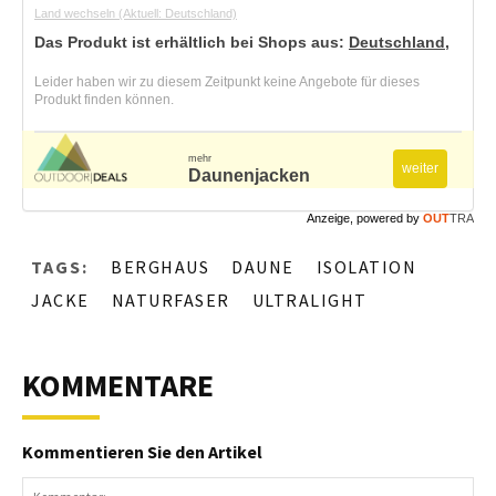
Land wechseln
(Aktuell: Deutschland)
Das Produkt ist erhältlich bei Shops aus:
Deutschland
,
Leider haben wir zu diesem Zeitpunkt keine Angebote für dieses
Produkt finden können.
mehr
weiter
Daunenjacken
Anzeige, powered by
OUT
TRA
TAGS:
BERGHAUS
DAUNE
ISOLATION
JACKE
NATURFASER
ULTRALIGHT
KOMMENTARE
Kommentieren Sie den Artikel