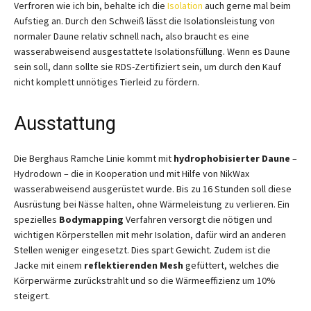
Verfroren wie ich bin, behalte ich die
Isolation
auch gerne mal beim
Aufstieg an. Durch den Schweiß lässt die Isolationsleistung von
normaler Daune relativ schnell nach, also braucht es eine
wasserabweisend ausgestattete Isolationsfüllung. Wenn es Daune
sein soll, dann sollte sie RDS-Zertifiziert sein, um durch den Kauf
nicht komplett unnötiges Tierleid zu fördern.
Ausstattung
Die Berghaus Ramche Linie kommt mit
hydrophobisierter Daune
–
Hydrodown – die in Kooperation und mit Hilfe von NikWax
wasserabweisend ausgerüstet wurde. Bis zu 16 Stunden soll diese
Ausrüstung bei Nässe halten, ohne Wärmeleistung zu verlieren. Ein
spezielles
Bodymapping
Verfahren versorgt die nötigen und
wichtigen Körperstellen mit mehr Isolation, dafür wird an anderen
Stellen weniger eingesetzt. Dies spart Gewicht. Zudem ist die
Jacke mit einem
reflektierenden Mesh
gefüttert, welches die
Körperwärme zurückstrahlt und so die Wärmeeffizienz um 10%
steigert.