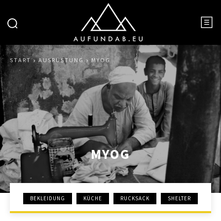
START
AUSRÜSTUNG
MYOG
MYOG
BEKLEIDUNG
KÜCHE
RUCKSACK
SHELTER