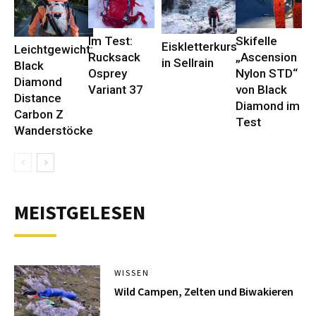
Im Test:
Skifelle
Eiskletterkurs
Leichtgewicht:
Rucksack
„Ascension
in Sellrain
Black
Osprey
Nylon STD“
Diamond
Variant 37
von Black
Distance
Diamond im
Carbon Z
Test
Wanderstöcke
MEISTGELESEN
WISSEN
Wild Campen, Zelten und Biwakieren