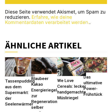
Diese Seite verwendet Akismet, um Spam zu
reduzieren.
Erfahre, wie deine
Kommentardaten verarbeitet werden.
.
ÄHNLICHE ARTIKEL
Das
Blaubeer
We Love
Tassenpudding
ultimative
Kakao
Cereals: lecker
aus dem
Power-
Energieriegel
handgemachte
Supermarkt:
Frühstück
zur
Müsliriegel
der
Regeneration
Seelenwärmer
selber