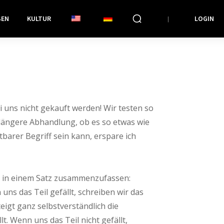
SEN
KULTUR
LOGIN
i uns nicht gekauft werden! Wir testen so
 längere Abhandlung, ob es so etwas wie
ltbarer Begriff sein kann, erspare ich
h in einem Satz zusammenzufassen:
ns das Teil gefällt, schreiben wir das
eigt ganz selbstverständlich die
lt. Wenn uns das Teil nicht gefällt,