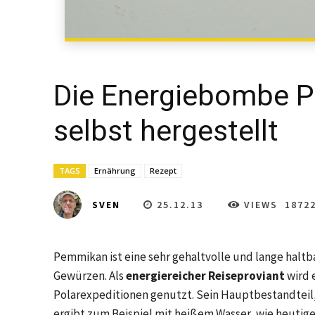
Die Energiebombe 
selbst hergestellt
TAGS
Ernährung
Rezept
25.12.13
VIEWS
1872
SVEN
Pemmikan ist eine sehr gehaltvolle und lange haltb
Gewürzen. Als
energiereicher Reiseproviant
wird 
Polarexpeditionen genutzt. Sein Hauptbestandteil,
ergibt zum Beispiel mit heißem Wasser, wie heutig