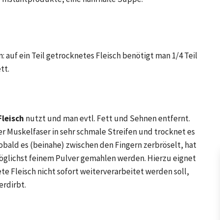
 auf ein Teil getrocknetes Fleisch benötigt man 1/4 Teil
tt.
Fleisch
nutzt und man evtl. Fett und Sehnen entfernt.
er Muskelfaser in sehr schmale Streifen und trocknet es
obald es (beinahe) zwischen den Fingern zerbröselt, hat
möglichst feinem Pulver gemahlen werden. Hierzu eignet
te Fleisch nicht sofort weiterverarbeitet werden soll,
erdirbt.