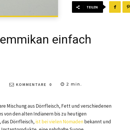
TEILEN
Pemmikan einfach
2
min.
2
KOMMENTARE
0
are Mischung aus Dörrfleisch, Fett und verschiedenen
es von den alten Indianern bis zu heutigen
 das Dörrfleisch,
ist bei vielen Nomaden
bekannt und
e Instantprodukte, eine nahrhafte Suppe.