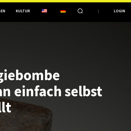
SEN
KULTUR
LOGIN
E
rgiebombe
 einfach selbst
lt