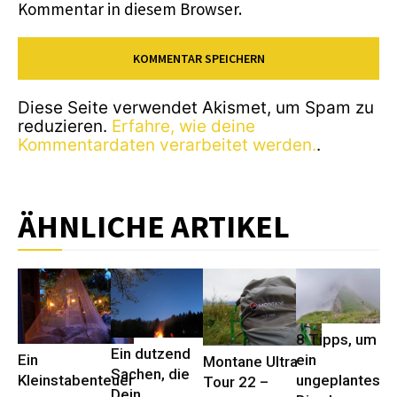
Kommentar in diesem Browser.
Diese Seite verwendet Akismet, um Spam zu
reduzieren.
Erfahre, wie deine
Kommentardaten verarbeitet werden.
.
ÄHNLICHE ARTIKEL
8 Tipps, um
Ein dutzend
ein
Ein
Montane Ultra
Sachen, die
ungeplantes
Kleinstabenteuer
Tour 22 –
Dein