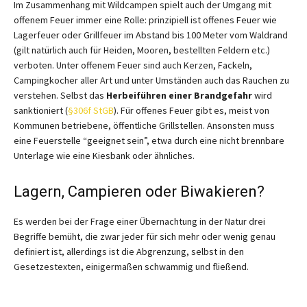
Im Zusammenhang mit Wildcampen spielt auch der Umgang mit
offenem Feuer immer eine Rolle: prinzipiell ist offenes Feuer wie
Lagerfeuer oder Grillfeuer im Abstand bis 100 Meter vom Waldrand
(gilt natürlich auch für Heiden, Mooren, bestellten Feldern etc.)
verboten. Unter offenem Feuer sind auch Kerzen, Fackeln,
Campingkocher aller Art und unter Umständen auch das Rauchen zu
verstehen. Selbst das
Herbeiführen einer
Brandgefahr
wird
sanktioniert (
§306f StGB
). Für offenes Feuer gibt es, meist von
Kommunen betriebene, öffentliche Grillstellen. Ansonsten muss
eine Feuerstelle “geeignet sein”, etwa durch eine nicht brennbare
Unterlage wie eine Kiesbank oder ähnliches.
Lagern, Campieren oder Biwakieren?
Es werden bei der Frage einer Übernachtung in der Natur drei
Begriffe bemüht, die zwar jeder für sich mehr oder wenig genau
definiert ist, allerdings ist die Abgrenzung, selbst in den
Gesetzestexten, einigermaßen schwammig und fließend.