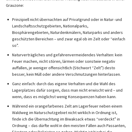
Grauzone:
Prinzipiell nicht übernachten auf Privatgrund oder in Natur- und
Landschaftsschutzgebieten, Nationalparks,
Biosphärengebieten, Naturdenkmälern, Naturparks und anders
geschützten Bereichen – und zwar egal ob im Zelt oder “einfach
so”.
Naturverträgliches und gefahrenvermeidendes Verhalten: kein
Feuer machen, nicht stören, lärmen oder sonstwie negativ
auffallen, je weniger offensichtlich (Stichwort “Zelt”) desto
besser, kein Müll oder andere Verschmutzungen hinterlassen.
Ganz einfach: durch das eigene Verhalten und die Wahl des
Lagerplatzes dafür sorgen, dass man nicht erwischt wird – und
wenn, dass es möglichst wenig Konsequenzen haben kann.
Während ein orangefarbenes Zelt am Lagerfeuer neben einem
Waldweg im Naturschutzgebiet nicht wirklich in Ordnung ist,
finde ich die Übernachtung im Biwaksack etwas “verdeckt” in
Ordnung – das dürfte wohl in den meisten Fällen auch Passanten,
Förstern oder Polizisten so gehen. Wichtig ist hierbei die