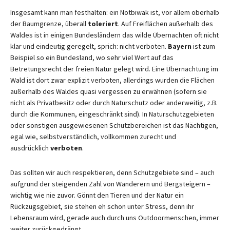
Insgesamt kann man festhalten: ein Notbiwak ist, vor allem oberhalb
der Baumgrenze, überall
toleriert
. Auf Freiflächen außerhalb des
Waldes ist in einigen Bundesländern das wilde Übernachten oft nicht
klar und eindeutig geregelt, sprich: nicht verboten.
Bayern
ist zum
Beispiel so ein Bundesland, wo sehr viel Wert auf das
Betretungsrecht der freien Natur gelegt wird. Eine Übernachtung im
Wald ist dort zwar explizit verboten, allerdings wurden die Flächen
außerhalb des Waldes quasi vergessen zu erwähnen (sofern sie
nicht als Privatbesitz oder durch Naturschutz oder anderweitig, z.B.
durch die Kommunen, eingeschränkt sind). In Naturschutzgebieten
oder sonstigen ausgewiesenen Schutzbereichen ist das Nächtigen,
egal wie, selbstverständlich, vollkommen zurecht und
ausdrücklich
verboten
.
Das sollten wir auch respektieren, denn Schutzgebiete sind – auch
aufgrund der steigenden Zahl von Wanderern und Bergsteigern –
wichtig wie nie zuvor. Gönnt den Tieren und der Natur ein
Rückzugsgebiet, sie stehen eh schon unter Stress, denn ihr
Lebensraum wird, gerade auch durch uns Outdoormenschen, immer
weiter zurückgedrängt.