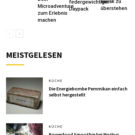
Biwak zu
federgewichtiger
Microadventure
überstehen
Daypack
zum Erlebnis
machen
MEISTGELESEN
KÜCHE
Die Energiebombe Pemmikan einfach
selbst hergestellt
KÜCHE
Powerfood Smoothie bei Morbus