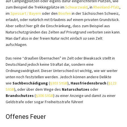
auf Campingplätzen oder eigens dafür eingerichteten Plätzen, wie
zum Beispiel die Trekkingplätze im
Schwarzwald
, in
Rheinland-Pfalz
,
im
Spessart / Bayern
oder den
Boofen
in der Sächsischen Schweiz,
erlaubt, oder natürlich mit Erlaubnis auf einem privaten Grundstück.
Aber selbst hier gilt die Einschränkung, dass zum Beispiel aus
Naturschutzgründen das Zelten auf Privatgrund verboten sein kann.
Man darf also in der freien Natur nicht
einfach so
sein Zelt
aufschlagen.
Das reine “draußen Übernachen” im Zelt oder Biwaksack stellt in
Deutschland jedoch keine Straftat dar, sondern eine
Ordnungswidrigkeit. Dieser Unterschied ist wichtig, wie wir weiter
unten noch feststellen werden. Jedoch können andere Delikte
wie
Sachbeschädigung
(
§303 StGB
),
Hausfriedensbruch
(
§123
StGB
), oder über dem Wege des
Naturschutzes
oder
Brandschutzes
(
§306 StGB
) zu einer Anzeige und damit zu einer
Geldstrafe oder sogar Freiheitsstrafe führen!
Offenes Feuer