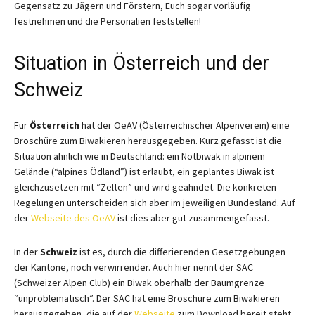
Gegensatz zu Jägern und Förstern, Euch sogar vorläufig
festnehmen und die Personalien feststellen!
Situation in Österreich und der
Schweiz
Für
Österreich
hat der OeAV (Österreichischer Alpenverein) eine
Broschüre zum Biwakieren herausgegeben. Kurz gefasst ist die
Situation ähnlich wie in Deutschland: ein Notbiwak in alpinem
Gelände (“alpines Ödland”) ist erlaubt, ein geplantes Biwak ist
gleichzusetzen mit “Zelten” und wird geahndet. Die konkreten
Regelungen unterscheiden sich aber im jeweiligen Bundesland. Auf
der
Webseite des OeAV
ist dies aber gut zusammengefasst.
In der
Schweiz
ist es, durch die differierenden Gesetzgebungen
der Kantone, noch verwirrender. Auch hier nennt der SAC
(Schweizer Alpen Club) ein Biwak oberhalb der Baumgrenze
“unproblematisch”. Der SAC hat eine Broschüre zum Biwakieren
herausgegeben, die auf der
Webseite
zum Download bereit steht.