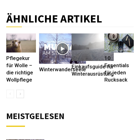
ÄHNLICHE ARTIKEL
Pflegekur
10
für Wolle –
Essentials
Einkaufsguide für
Winterwanderseele
die richtige
für jeden
Winterausrüstung
Wollpflege
Rucksack
MEISTGELESEN