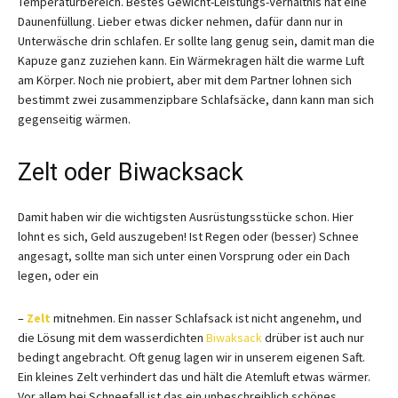
Temperaturbereich. Bestes Gewicht-Leistungs-Verhältnis hat eine
Daunenfüllung. Lieber etwas dicker nehmen, dafür dann nur in
Unterwäsche drin schlafen. Er sollte lang genug sein, damit man die
Kapuze ganz zuziehen kann. Ein Wärmekragen hält die warme Luft
am Körper. Noch nie probiert, aber mit dem Partner lohnen sich
bestimmt zwei zusammenzipbare Schlafsäcke, dann kann man sich
gegenseitig wärmen.
Zelt oder Biwacksack
Damit haben wir die wichtigsten Ausrüstungsstücke schon. Hier
lohnt es sich, Geld auszugeben! Ist Regen oder (besser) Schnee
angesagt, sollte man sich unter einen Vorsprung oder ein Dach
legen, oder ein
–
Zelt
mitnehmen. Ein nasser Schlafsack ist nicht angenehm, und
die Lösung mit dem wasserdichten
Biwaksack
drüber ist auch nur
bedingt angebracht. Oft genug lagen wir in unserem eigenen Saft.
Ein kleines Zelt verhindert das und hält die Atemluft etwas wärmer.
Vor allem bei Schneefall ist das ein unbeschreiblich schönes