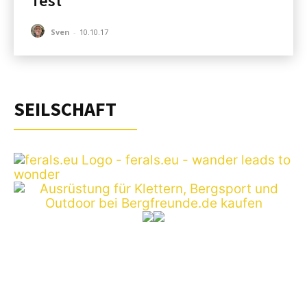
Test
Sven
-
10.10.17
SEILSCHAFT