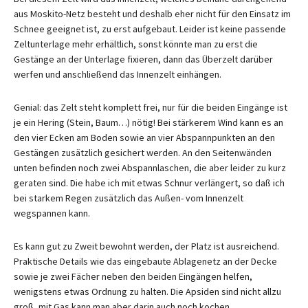
aus Moskito-Netz besteht und deshalb eher nicht für den Einsatz im
Schnee geeignet ist, zu erst aufgebaut. Leider ist keine passende
Zeltunterlage mehr erhältlich, sonst könnte man zu erst die
Gestänge an der Unterlage fixieren, dann das Überzelt darüber
werfen und anschließend das Innenzelt einhängen.
Genial: das Zelt steht komplett frei, nur für die beiden Eingänge ist
je ein Hering (Stein, Baum…) nötig! Bei stärkerem Wind kann es an
den vier Ecken am Boden sowie an vier Abspannpunkten an den
Gestängen zusätzlich gesichert werden. An den Seitenwänden
unten befinden noch zwei Abspannlaschen, die aber leider zu kurz
geraten sind. Die habe ich mit etwas Schnur verlängert, so daß ich
bei starkem Regen zusätzlich das Außen- vom Innenzelt
wegspannen kann.
Es kann gut zu Zweit bewohnt werden, der Platz ist ausreichend.
Praktische Details wie das eingebaute Ablagenetz an der Decke
sowie je zwei Fächer neben den beiden Eingängen helfen,
wenigstens etwas Ordnung zu halten. Die Apsiden sind nicht allzu
groß, mit Gas kann man aber darin auch noch kochen.