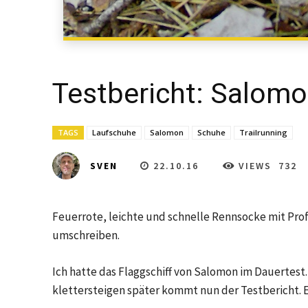
Testbericht: Salomo
TAGS
Laufschuhe
Salomon
Schuhe
Trailrunning
22.10.16
VIEWS
732
SVEN
Feuerrote, leichte und schnelle Rennsocke mit Pro
umschreiben.
Ich hatte das Flaggschiff von Salomon im Dauertest
klettersteigen später kommt nun der Testbericht. E