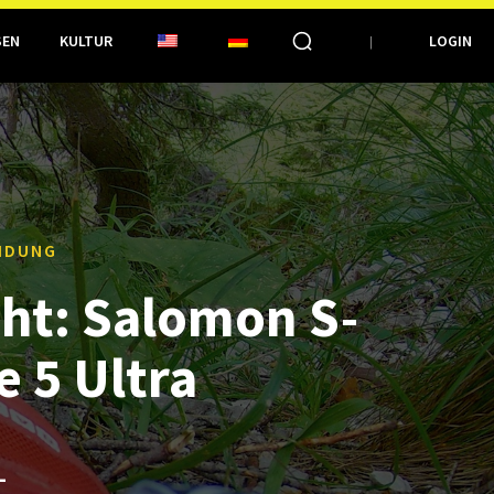
SEN
KULTUR
LOGIN
IDUNG
cht: Salomon S-
e 5 Ultra
L