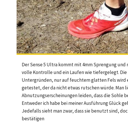
Der Sense 5 Ultra kommt mit 4mm Sprengung und nu
volle Kontrolle und ein Laufen wie tiefergelegt. Die
Untergründen, nur auf feuchtem glatten Fels wird 
getestet, der da nicht etwas rutschen würde. Man lie
Abnutzungserscheinungen leiden, dass die Sohle be
Entweder ich habe bei meiner Ausführung Glück geh
Jedefalls sieht man zwar, dass sie benutzt sind, do
bestätigen