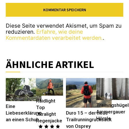
Diese Seite verwendet Akismet, um Spam zu
reduzieren.
Erfahre, wie deine
Kommentardaten verarbeitet werden.
.
ÄHNLICHE ARTIKEL
Raidlight
Trainingshügel
Eine
Top
Ammergauer
Duro 15 – der neue
Liebeserklärung
Ultralight
Hörnle
Trailrunningrucksack
an einen Schuh
Regenjacke
von Osprey