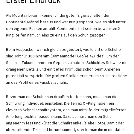
Erster Eindruck
Als Mountainbikerin kenne ich die guten Eigenschaften der
Continental Mäntel bereits und war nun gespannt, wie es sich unter
den eigenen Füssen anfühlt. Continental hat seinen bewährten X-
King Reifen nämlich eins zu eins auf den Schuh gezogen.
Beim Auspacken war ich gleich begeistert, wie leicht die Schuhe
sind. Mit nur
300 Gramm
(Damenmodell Größe 42) ideal, um den
Schuh in Zukunft immer im Gepäck zu haben. Schlichtes Schwarz mit
orangenen Details und ein tiefes Profil das schon beim Ansehen
puren Halt verspricht. Die groben Stollen erinnern mich in ihrer Höhe
an das Profil eines Fussballschuhs.
Bevor man die Schuhe nun draußen testen kann, muss man die
Schnürung individuell einstellen. Die Terrex X –King haben ein
cleveres Schnellschnürsystem, das man mithilfe der mitgelieferten
Anleitung leicht anpassen kann. Dazu schnürt man den Schuh
angenehm fest und kürzt die Schnürsenkel (siehe Foto). Damit der
überstehende Teil nicht herumbaumelt, steckt man ihn in die dafür