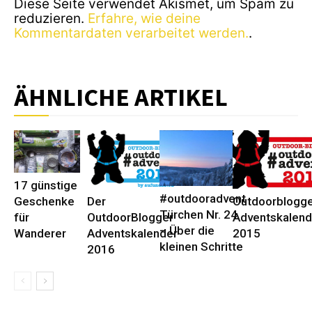
Diese Seite verwendet Akismet, um Spam zu
reduzieren.
Erfahre, wie deine
Kommentardaten verarbeitet werden.
.
ÄHNLICHE ARTIKEL
17 günstige
#outdooradvent
Geschenke
Der
Outdoorblogge
Türchen Nr. 24
für
OutdoorBlogger
Adventskalend
– Über die
Wanderer
Adventskalender
2015
kleinen Schritte
2016