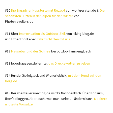
#10
Die Engadiner Nusstorte mit Rezept
von wohlgeraten.de &
Die
schönsten Hütten in den Alpen für den Winter
von
Phototravellers.de
#11 Über
Improvisation als Outdoor-Skill
von hiking-blog.de
und ExpeditionLeben
fährt Schlitten mit uns
#12
Mausebär und der Schnee
bei outdoorfamilienglueck
#13 lebedraussen.de lernte,
das Dreckswetter zu lieben
#14 Hunde-Gipfelglück und Wienerleblick,
mit dem Hund auf-den-
berg.de
#15 Bei abenteuersuechtig.de wird’s Nachdenklich. Über Konsum,
über’s Bloggen. Aber auch, was man -selbst – ändern kann.
Meckern
und gute Vorsätze
.