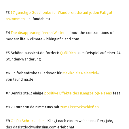
#3
17 günstige Geschenke für Wanderer, die auf jeden Fall gut
ankommen
– aufundab.eu
#4
The disappearing finnish Winter
– about the contraditions of
modern life & climate – hikinginfinland.com
#5 Schöne-aussicht.de fordert:
Quäl Dich!
zum Beispiel auf einer 24-
Stunden-Wanderung
#6 Ein farbenfrohes Plädoyer für
Mexiko als Reiseziel
–
von taundma.de
#7 Dennis stellt einige
positive Effekte des (Langzeit-)Reisens
fest
#8 kulturnatur.de nimmt uns mit
zum Eisstockschießen
#9
Oh Du Schreckliche!
– Klingt nach einem wahnsinns Bergjahr,
das dasistdochwahnsinn.com erlebt hat