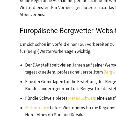
Keine Regel ohne Ausnahme, gerade nicht beim Wett
Wetterdiensten. Für Vorhersagen nutze ich u.a. das
Alpenvereins.
Europäische Bergwetter-Websi
Um sich schon im Vorfeld einer Tour vorbereiten zu
für (Berg-)Wettervorhersagen wichtig.
Der DAV stellt seit vielen Jahren auf seiner Web
tagesaktuellem, professionell erstelltem
Bergwe
Eine der Grundlagen für die Erstellung des Berg
Bundesländern geordnet das Bergwetter darstel
Für die Schweiz bietet
MeteoSchweiz
einen ausf
Meteofrance
liefert Wetterinfos für die Regionen
Nord, Alpes du Sud und Korsika