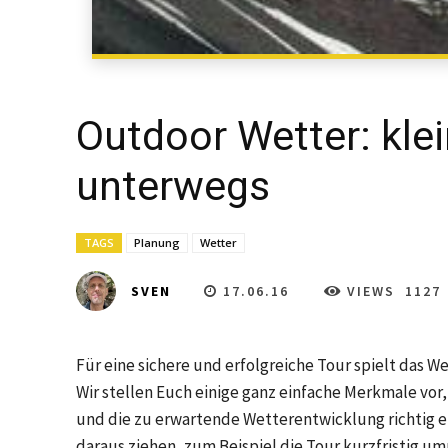
Outdoor Wetter: kle
unterwegs
TAGS
Planung
Wetter
17.06.16
VIEWS
1127
SVEN
Für eine sichere und erfolgreiche Tour spielt das Wet
Wir stellen Euch einige ganz einfache Merkmale vor
und die zu erwartende Wetterentwicklung richtig e
daraus ziehen, zum Beispiel die Tour kurzfristig 