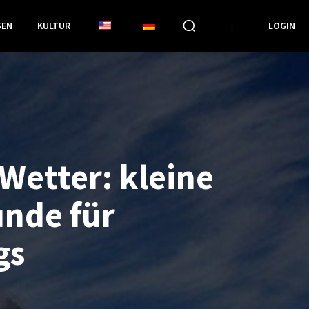
SEN
KULTUR
LOGIN
Wetter: kleine
nde für
gs