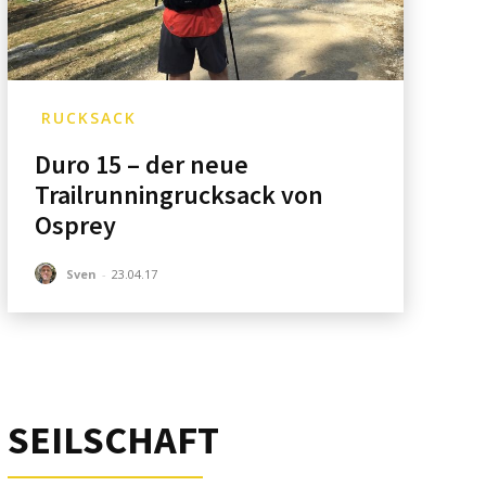
RUCKSACK
Duro 15 – der neue
Trailrunningrucksack von
Osprey
Sven
-
23.04.17
SEILSCHAFT