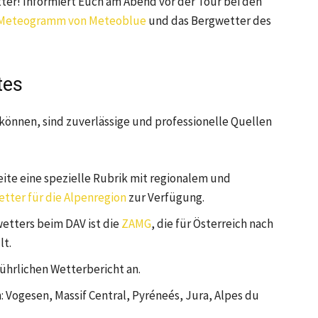
er! Informiert Euch am Abend vor der Tour bei den
Meteogramm von Meteoblue
und das Bergwetter des
tes
 können, sind zuverlässige und professionelle Quellen
seite eine spezielle Rubrik mit regionalem und
tter für die Alpenregion
zur Verfügung.
wetters beim DAV ist die
ZAMG
, die für Österreich nach
lt.
ührlichen Wetterbericht an.
: Vogesen, Massif Central, Pyréneés, Jura, Alpes du