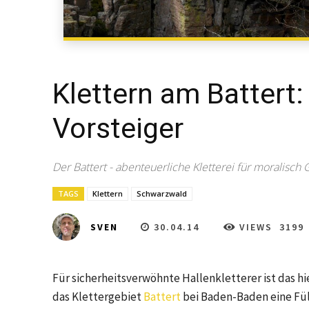
Klettern am Battert:
Vorsteiger
Der Battert - abenteuerliche Kletterei für moralisch 
TAGS
Klettern
Schwarzwald
30.04.14
VIEWS
3199
SVEN
Für sicherheitsverwöhnte Hallenkletterer ist das hie
das Klettergebiet
Battert
bei Baden-Baden eine Füll