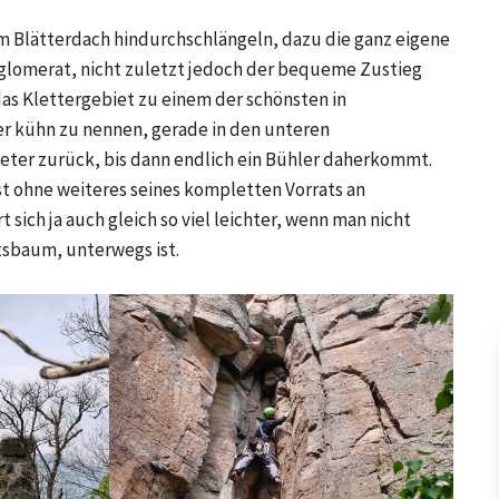
em Blätterdach hindurchschlängeln, dazu die ganz eigene
nglomerat, nicht zuletzt jedoch der bequeme Zustieg
s Klettergebiet zu einem der schönsten in
er kühn zu nennen, gerade in den unteren
eter zurück, bis dann endlich ein Bühler daherkommt.
st ohne weiteres seines kompletten Vorrats an
 sich ja auch gleich so viel leichter, wenn man nicht
tsbaum, unterwegs ist.