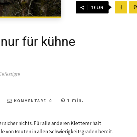
TEILEN
 nur für kühne
Gefestigte
1
min.
KOMMENTARE
0
r sicher nichts. Für alle anderen Kletterer hält
e von Routen in allen Schwierigkeitsgraden bereit.