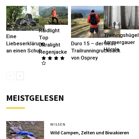
Raidlight
Trainingshügel
Eine
Top
Ammergauer
Duro 15 – der neue
Liebeserklärung
Ultralight
Hörnle
Trailrunningrucksack
an einen Schuh
Regenjacke
von Osprey
MEISTGELESEN
WISSEN
Wild Campen, Zelten und Biwakieren