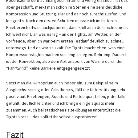
Hosensäume sehr schmal geschnitten und wenig elastisch. Ist das
aber geschafft, merkt man schon im Stehen eine sehr deutliche
Kompression und Stützung. Hier und da noch zurecht zupfen, und
los geht’s. Nach den ersten Schritten musste ich im hinteren
Kniebereich etwas nachjustieren, dann kniff auch dort nichts mehr.
Ich weiß nicht, an was es lag – an der Tights, am Wetter, an der
Vorfreude, aber ich war beim ersten Testlauf deutlich zu schnell
unterwegs. Und es war sau kalt. Die Tights macht eben, was eine
Kompressionstights machen soll: eng anliegen. Sehr eng. Dadurch
ist der Konvektion, also dem Abtransport von Wärme durch den
“Fahrtwind”, keine Barriere entgegengesetzt.
Setzt man die K-Proprium auch indoor ein, zum Beispiel beim
Ausgleichstraining oder Calisthenics, fällt die Unterstützung sehr
positiv auf. Kniebeugen, Squats und Pistolsquat fallen, jedenfalls
gefühlt, deutlich leichter und ich bringe einige squats mehr
zusammen. Auch bei statischen Halte-Übungen unterstützt die
Tights krass – das solltet ihr selbst ausprobieren!
Fazit