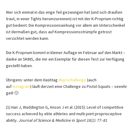
Wer sich einmal in das enge Teil gezwungen hat (und sich draußen
traut, in einer Tights herumzurennen) ist mit der K-Proprium richtig
gut bedient. Die Kompressionswirkung vor allem am Unterschenkel
ist dermaßen gut, dass auf Kompressionsstrümpfe getrost
verzichtet werden kann.
Die K-Proprium kommt in kleiner Auflage im Februar auf den Markt –
danke an SKINS, die mir ein Exemplar für diesen Test zur Verfügung
gestellt haben.
Übrigens: unter dem Hashtag
#kprochallenge
(auch
auf
Instagram
) läuft derzeit eine Challenge zu Pistol-Squats – seeehr
geil! 🙂
(1) Han J, Waddington G, Anson J et al. (2015). Level of competitive
success achieved by elite athletes and multi-joint proprioceptive
ability.
Journal of Science & Medicine in Sport 18(1): 77–81