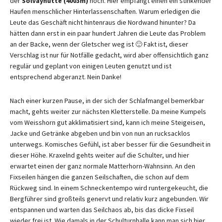
der
Solvayhütte (4003m)
hoch. Hier empfängt einen ein stinkender
Haufen menschlicher Hinterlassenschaften. Warum erledigen die
Leute das Geschäft nicht hintenraus die Nordwand hinunter? Da
hätten dann erst in ein paar hundert Jahren die Leute das Problem
an der Backe, wenn der Gletscher weg ist 🙂 Fakt ist, dieser
Verschlag ist nur für Notfälle gedacht, wird aber offensichtlich ganz
regulär und geplant von einigen Leuten genutzt und ist
entsprechend abgeranzt. Nein Danke!
Nach einer kurzen Pause, in der sich der Schlafmangel bemerkbar
macht, gehts weiter zur nächsten Kletterstelle. Da meine Kumpels
vom Weisshorn gut akklimatisiert sind, kann ich meine Steigeisen,
Jacke und Getränke abgeben und bin von nun an rucksacklos
unterwegs. Komisches Gefühl, ist aber besser für die Gesundheit in
dieser Höhe. Kraxelnd gehts weiter auf die Schulter, und hier
erwartet einen der ganz normale Matterhorn-Wahnsinn. An den
Fixseilen hängen die ganzen Seilschaften, die schon auf dem
Rückweg sind. In einem Schneckentempo wird runtergekeucht, die
Bergführer sind großteils genervt und relativ kurz angebunden. Wir
entspannen und warten das Seilchaos ab, bis das dicke Fixseil
wieder frei ist. Wie damals in der Schulturnhalle kann man sich hier