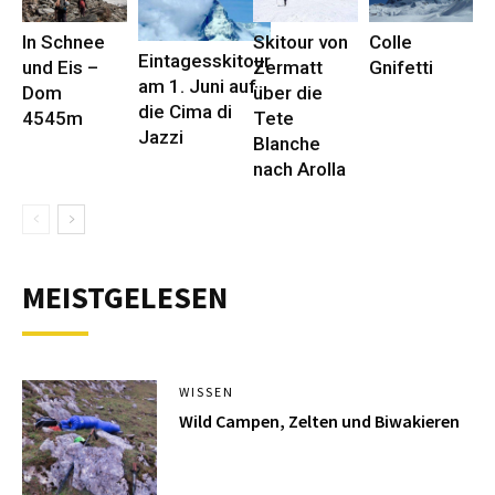
In Schnee
Skitour von
Colle
Eintagesskitour
und Eis –
Zermatt
Gnifetti
am 1. Juni auf
Dom
über die
die Cima di
4545m
Tete
Jazzi
Blanche
nach Arolla
MEISTGELESEN
WISSEN
Wild Campen, Zelten und Biwakieren