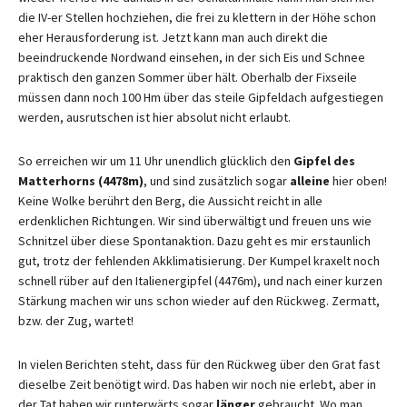
die IV-er Stellen hochziehen, die frei zu klettern in der Höhe schon
eher Herausforderung ist. Jetzt kann man auch direkt die
beeindruckende Nordwand einsehen, in der sich Eis und Schnee
praktisch den ganzen Sommer über hält. Oberhalb der Fixseile
müssen dann noch 100 Hm über das steile Gipfeldach aufgestiegen
werden, ausrutschen ist hier absolut nicht erlaubt.
So erreichen wir um 11 Uhr unendlich glücklich den
Gipfel des
Matterhorns (4478m)
, und sind zusätzlich sogar
alleine
hier oben!
Keine Wolke berührt den Berg, die Aussicht reicht in alle
erdenklichen Richtungen. Wir sind überwältigt und freuen uns wie
Schnitzel über diese Spontanaktion. Dazu geht es mir erstaunlich
gut, trotz der fehlenden Akklimatisierung. Der Kumpel kraxelt noch
schnell rüber auf den Italienergipfel (4476m), und nach einer kurzen
Stärkung machen wir uns schon wieder auf den Rückweg. Zermatt,
bzw. der Zug, wartet!
In vielen Berichten steht, dass für den Rückweg über den Grat fast
dieselbe Zeit benötigt wird. Das haben wir noch nie erlebt, aber in
der Tat haben wir runterwärts sogar
länger
gebraucht. Wo man