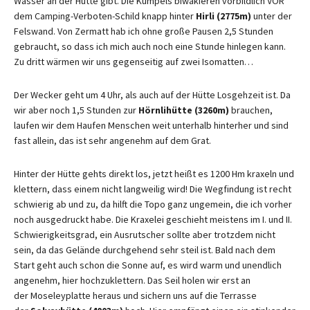
Wasser an der Hütte gibt. Die Kumpels biwakieren vorbildlich VOR
dem Camping-Verboten-Schild knapp hinter
Hirli (2775m)
unter der
Felswand. Von Zermatt hab ich ohne große Pausen 2,5 Stunden
gebraucht, so dass ich mich auch noch eine Stunde hinlegen kann.
Zu dritt wärmen wir uns gegenseitig auf zwei Isomatten…
Der Wecker geht um 4 Uhr, als auch auf der Hütte Losgehzeit ist. Da
wir aber noch 1,5 Stunden zur
Hörnlihütte (3260m)
brauchen,
laufen wir dem Haufen Menschen weit unterhalb hinterher und sind
fast allein, das ist sehr angenehm auf dem Grat.
Hinter der Hütte gehts direkt los, jetzt heißt es 1200 Hm kraxeln und
klettern, dass einem nicht langweilig wird! Die Wegfindung ist recht
schwierig ab und zu, da hilft die Topo ganz ungemein, die ich vorher
noch ausgedruckt habe. Die Kraxelei geschieht meistens im I. und II.
Schwierigkeitsgrad, ein Ausrutscher sollte aber trotzdem nicht
sein, da das Gelände durchgehend sehr steil ist. Bald nach dem
Start geht auch schon die Sonne auf, es wird warm und unendlich
angenehm, hier hochzuklettern. Das Seil holen wir erst an
der Moseleyplatte heraus und sichern uns auf die Terrasse