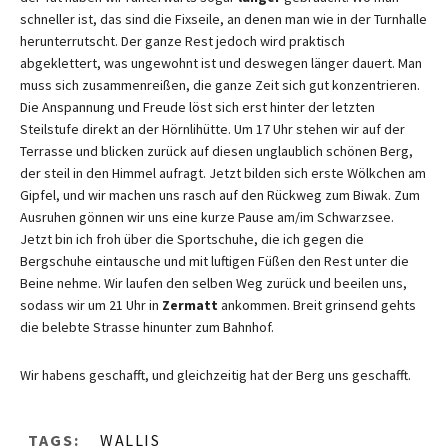
schneller ist, das sind die Fixseile, an denen man wie in der Turnhalle
herunterrutscht. Der ganze Rest jedoch wird praktisch
abgeklettert, was ungewohnt ist und deswegen länger dauert. Man
muss sich zusammenreißen, die ganze Zeit sich gut konzentrieren.
Die Anspannung und Freude löst sich erst hinter der letzten
Steilstufe direkt an der Hörnlihütte. Um 17 Uhr stehen wir auf der
Terrasse und blicken zurück auf diesen unglaublich schönen Berg,
der steil in den Himmel aufragt. Jetzt bilden sich erste Wölkchen am
Gipfel, und wir machen uns rasch auf den Rückweg zum Biwak. Zum
Ausruhen gönnen wir uns eine kurze Pause am/im Schwarzsee.
Jetzt bin ich froh über die Sportschuhe, die ich gegen die
Bergschuhe eintausche und mit luftigen Füßen den Rest unter die
Beine nehme. Wir laufen den selben Weg zurück und beeilen uns,
sodass wir um 21 Uhr in
Zermatt
ankommen. Breit grinsend gehts
die belebte Strasse hinunter zum Bahnhof.
Wir habens geschafft, und gleichzeitig hat der Berg uns geschafft.
TAGS:
WALLIS