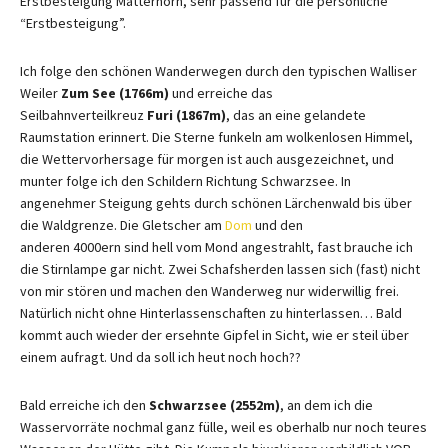
Erstbesteigung Matterhorn, sehr passend für die persönliche
“Erstbesteigung”.
Ich folge den schönen Wanderwegen durch den typischen Walliser
Weiler
Zum See (1766m)
und erreiche das
Seilbahnverteilkreuz
Furi (1867m)
, das an eine gelandete
Raumstation erinnert. Die Sterne funkeln am wolkenlosen Himmel,
die Wettervorhersage für morgen ist auch ausgezeichnet, und
munter folge ich den Schildern Richtung Schwarzsee. In
angenehmer Steigung gehts durch schönen Lärchenwald bis über
die Waldgrenze. Die Gletscher am
Dom
und den
anderen 4000ern sind hell vom Mond angestrahlt, fast brauche ich
die Stirnlampe gar nicht. Zwei Schafsherden lassen sich (fast) nicht
von mir stören und machen den Wanderweg nur widerwillig frei.
Natürlich nicht ohne Hinterlassenschaften zu hinterlassen… Bald
kommt auch wieder der ersehnte Gipfel in Sicht, wie er steil über
einem aufragt. Und da soll ich heut noch hoch??
Bald erreiche ich den
Schwarzsee (2552m)
, an dem ich die
Wasservorräte nochmal ganz fülle, weil es oberhalb nur noch teures