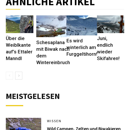
ÄHNLICHE ARTIKEL
Über die
Juni,
Es wird
Schesaplana
Weiblkante
endlich
winterlich am
mit Biwak nach
auf’s Ettaler
wieder
Furggeltihorn!
dem
Manndl
Skifahren!
Wintereinbruch
MEISTGELESEN
WISSEN
Wild Campen, Zelten und Biwakieren