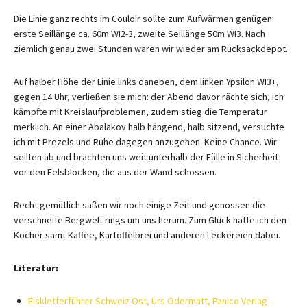
Die Linie ganz rechts im Couloir sollte zum Aufwärmen genügen:
erste Seillänge ca. 60m WI2-3, zweite Seillänge 50m WI3. Nach
ziemlich genau zwei Stunden waren wir wieder am Rucksackdepot.
Auf halber Höhe der Linie links daneben, dem linken Ypsilon WI3+,
gegen 14 Uhr, verließen sie mich: der Abend davor rächte sich, ich
kämpfte mit Kreislaufproblemen, zudem stieg die Temperatur
merklich. An einer Abalakov halb hängend, halb sitzend, versuchte
ich mit Prezels und Ruhe dagegen anzugehen. Keine Chance. Wir
seilten ab und brachten uns weit unterhalb der Fälle in Sicherheit
vor den Felsblöcken, die aus der Wand schossen.
Recht gemütlich saßen wir noch einige Zeit und genossen die
verschneite Bergwelt rings um uns herum. Zum Glück hatte ich den
Kocher samt Kaffee, Kartoffelbrei und anderen Leckereien dabei.
Literatur:
Eiskletterführer Schweiz Ost, Urs Odermatt, Panico Verlag