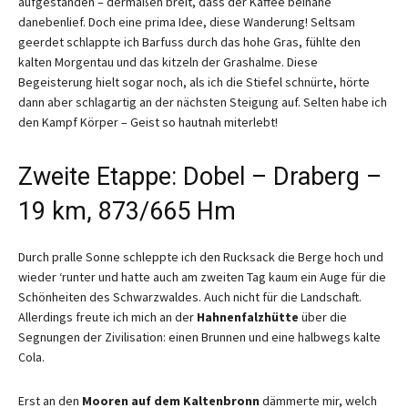
aufgestanden – dermaßen breit, dass der Kaffee beinahe
danebenlief. Doch eine prima Idee, diese Wanderung! Seltsam
geerdet schlappte ich Barfuss durch das hohe Gras, fühlte den
kalten Morgentau und das kitzeln der Grashalme. Diese
Begeisterung hielt sogar noch, als ich die Stiefel schnürte, hörte
dann aber schlagartig an der nächsten Steigung auf. Selten habe ich
den Kampf Körper – Geist so hautnah miterlebt!
Zweite Etappe: Dobel – Draberg –
19 km, 873/665 Hm
Durch pralle Sonne schleppte ich den Rucksack die Berge hoch und
wieder ‘runter und hatte auch am zweiten Tag kaum ein Auge für die
Schönheiten des Schwarzwaldes. Auch nicht für die Landschaft.
Allerdings freute ich mich an der
Hahnenfalzhütte
über die
Segnungen der Zivilisation: einen Brunnen und eine halbwegs kalte
Cola.
Erst an den
Mooren auf dem Kaltenbronn
dämmerte mir, welch