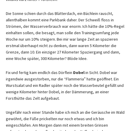
Die Sonne schien durch das Blätterdach, ein Bächlein rauscht,
allenthalben kommt eine Parkbank daher. Der Schweiß floss in
Strömen, der Wasserverbrauch war enorm. Ich hätte die 10%-Regel
einhalten sollen, die besagt, man solle den Trainingsumfang jede
Woche nur um 10% steigern. Bei mir war lange Zeit an spazieren
erstmal überhaupt nicht zu denken, dann waren 5 Kilometer die
Grenze, dann 10. Ein einziger 27 Kilometer Spaziergang und dann,
eine Woche später, 300 Kilometer? Blöde Idee.
Fix und fertig kam endlich das Dörflein
Dobel
in Sicht. Dobel war
irgendwie ausgestorben, nur die “Flammeria” hatte geöffnet. Ein
Wurstsalat und ein Radler später noch die Wasserbeutel gefüllt und
wenige Kilometer hinter Dobel, in der Dämmerung, an einer
Forsthütte das Zelt aufgebaut.
Ungefähr nach einer Stunde habe ich mich an die Geräusche im Wald
gewöhnt, die Füße prickelten nur noch etwas und ich bin
eingeschlafen. Am Morgen dann mit einem breiten Grinsen