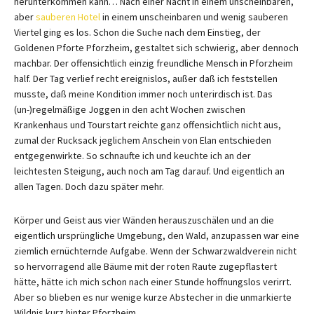
herunterkommen kann… Nach einer Nacht in einem unscheinbaren,
aber
sauberen Hotel
in einem unscheinbaren und wenig sauberen
Viertel ging es los. Schon die Suche nach dem Einstieg, der
Goldenen Pforte Pforzheim, gestaltet sich schwierig, aber dennoch
machbar. Der offensichtlich einzig freundliche Mensch in Pforzheim
half. Der Tag verlief recht ereignislos, außer daß ich feststellen
musste, daß meine Kondition immer noch unterirdisch ist. Das
(un-)regelmäßige Joggen in den acht Wochen zwischen
Krankenhaus und Tourstart reichte ganz offensichtlich nicht aus,
zumal der Rucksack jeglichem Anschein von Elan entschieden
entgegenwirkte. So schnaufte ich und keuchte ich an der
leichtesten Steigung, auch noch am Tag darauf. Und eigentlich an
allen Tagen. Doch dazu später mehr.
Körper und Geist aus vier Wänden herauszuschälen und an die
eigentlich ursprüngliche Umgebung, den Wald, anzupassen war eine
ziemlich ernüchternde Aufgabe. Wenn der Schwarzwaldverein nicht
so hervorragend alle Bäume mit der roten Raute zugepflastert
hätte, hätte ich mich schon nach einer Stunde hoffnungslos verirrt.
Aber so blieben es nur wenige kurze Abstecher in die unmarkierte
Wildnis kurz hinter Pforzheim.