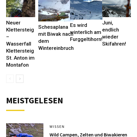
Neuer
Juni,
Es wird
Schesaplana
Klettersteig
endlich
winterlich am
mit Biwak nach
–
wieder
Furggeltihorn!
dem
Wasserfall
Skifahren!
Wintereinbruch
Klettersteig
St. Anton im
Montafon
MEISTGELESEN
WISSEN
Wild Campen, Zelten und Biwakieren