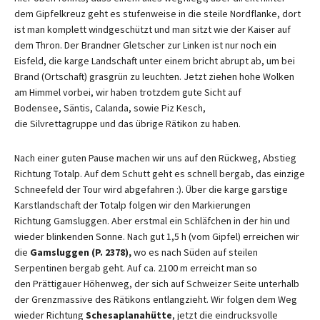
dem Gipfelkreuz geht es stufenweise in die steile Nordflanke, dort
ist man komplett windgeschützt und man sitzt wie der Kaiser auf
dem Thron. Der Brandner Gletscher zur Linken ist nur noch ein
Eisfeld, die karge Landschaft unter einem bricht abrupt ab, um bei
Brand (Ortschaft) grasgrün zu leuchten. Jetzt ziehen hohe Wolken
am Himmel vorbei, wir haben trotzdem gute Sicht auf
Bodensee, Säntis, Calanda, sowie Piz Kesch,
die Silvrettagruppe und das übrige Rätikon zu haben.
Nach einer guten Pause machen wir uns auf den Rückweg, Abstieg
Richtung Totalp. Auf dem Schutt geht es schnell bergab, das einzige
Schneefeld der Tour wird abgefahren :). Über die karge garstige
Karstlandschaft der Totalp folgen wir den Markierungen
Richtung Gamsluggen. Aber erstmal ein Schläfchen in der hin und
wieder blinkenden Sonne. Nach gut 1,5 h (vom Gipfel) erreichen wir
die
Gamsluggen (P. 2378),
wo es nach Süden auf steilen
Serpentinen bergab geht. Auf ca. 2100 m erreicht man so
den Prättigauer Höhenweg, der sich auf Schweizer Seite unterhalb
der Grenzmassive des Rätikons entlangzieht. Wir folgen dem Weg
wieder Richtung
Schesaplanahütte
, jetzt die eindrucksvolle