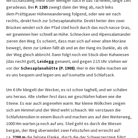
Wirtschaftsweg mehr oder weniger flach in das Tal hinein, lange Zeit
geradeaus. Bei
P. 1285
zweigt dann der Weg ab, nach links
dem Prättigauer Höhenwanderweg folgend, oder wie wir nach
rechts, direkt hoch zur Schesaplanahütte. Direkt hinter den zwei
Brücken windet sich der Pfad steil hoch durch das noch nasse Gras,
wir gewinnen hier schnell an Höhe. Schnecken und Alpensalamander
zieren den Weg. Es scheint, dass man sich auf einer alten Moräne
bewegt, denn zur Linken fällt ab und an der Hang ins Dunkle, als ob
der Weg gleich abbricht. Dann folgt noch ein Stück über Kuhwiesen
(das riecht gut!),
Leidegg
genannt, und gegen 2:15 Uhr stehen wir
vor der
Schesaplanahütte (P. 1908)
. Hier in der Nähe machen wir
es uns bequem und legen uns auf Isomatte und Schlafsack.
Um 6 Uhr klingelt der Wecker, es ist schon taghell, und wir schälen
uns heraus. Alle stellen fest dass wir geschlafen haben wie die
Steine. Es war auch angenehm warm. Nur kleine Wölkchen zeigen
sich am Himmel und der Wind weht schwach. Wir verstauen die
Schlafutensilien in einem Busch und machen uns auf den Weiterweg,
1000 Hm warten ja noch auf uns. Steil geht es durch die Wiesen
bergan, der Weg überwindet zwei Felsstufen und erreicht auf
ca.
2200 m
die felsige Flanke, durch die der Schweizersteig führt.