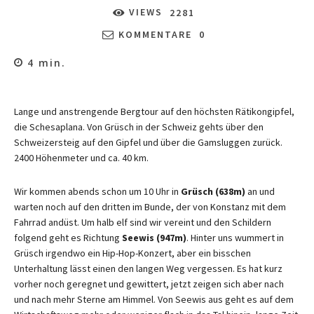
VIEWS
2281
KOMMENTARE
0
4
min.
Lange und anstrengende Bergtour auf den höchsten Rätikongipfel,
die Schesaplana. Von Grüsch in der Schweiz gehts über den
Schweizersteig auf den Gipfel und über die Gamsluggen zurück.
2400 Höhenmeter und ca. 40 km.
Wir kommen abends schon um 10 Uhr in
Grüsch (638m)
an und
warten noch auf den dritten im Bunde, der von Konstanz mit dem
Fahrrad andüst. Um halb elf sind wir vereint und den Schildern
folgend geht es Richtung
Seewis (947m)
. Hinter uns wummert in
Grüsch irgendwo ein Hip-Hop-Konzert, aber ein bisschen
Unterhaltung lässt einen den langen Weg vergessen. Es hat kurz
vorher noch geregnet und gewittert, jetzt zeigen sich aber nach
und nach mehr Sterne am Himmel. Von Seewis aus geht es auf dem