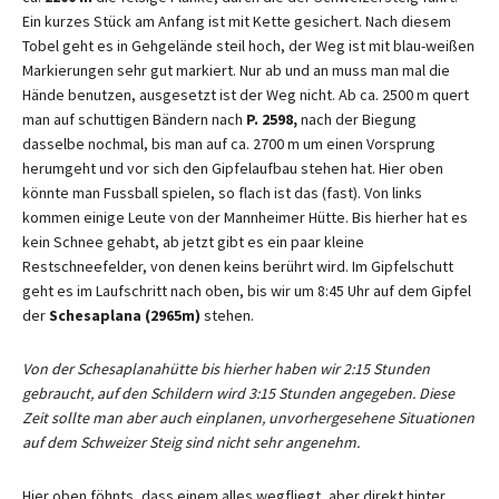
Ein kurzes Stück am Anfang ist mit Kette gesichert. Nach diesem
Tobel geht es in Gehgelände steil hoch, der Weg ist mit blau-weißen
Markierungen sehr gut markiert. Nur ab und an muss man mal die
Hände benutzen, ausgesetzt ist der Weg nicht. Ab ca. 2500 m quert
man auf schuttigen Bändern nach
P. 2598,
nach der Biegung
dasselbe nochmal, bis man auf ca. 2700 m um einen Vorsprung
herumgeht und vor sich den Gipfelaufbau stehen hat. Hier oben
könnte man Fussball spielen, so flach ist das (fast). Von links
kommen einige Leute von der Mannheimer Hütte. Bis hierher hat es
kein Schnee gehabt, ab jetzt gibt es ein paar kleine
Restschneefelder, von denen keins berührt wird. Im Gipfelschutt
geht es im Laufschritt nach oben, bis wir um 8:45 Uhr auf dem Gipfel
der
Schesaplana (2965m)
stehen.
Von der Schesaplanahütte bis hierher haben wir 2:15 Stunden
gebraucht, auf den Schildern wird 3:15 Stunden angegeben. Diese
Zeit sollte man aber auch einplanen, unvorhergesehene Situationen
auf dem Schweizer Steig sind nicht sehr angenehm.
Hier oben föhnts, dass einem alles wegfliegt, aber direkt hinter