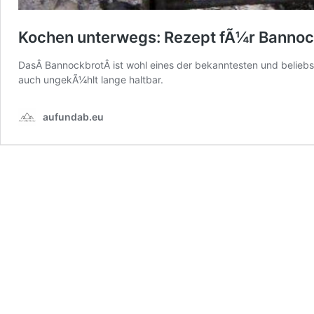
Kochen unterwegs: Rezept fÃ¼r Bannoc
DasÂ BannockbrotÂ ist wohl eines der bekanntesten und beliebst
auch ungekÃ¼hlt lange haltbar.
aufundab.eu